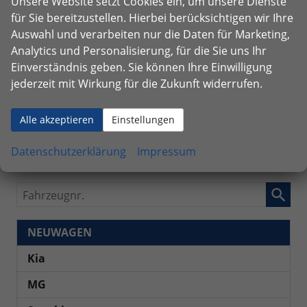
Unsere Website setzt Cookies ein, um unsere Dienste
Anhängerkupplung
(0)
für Sie bereitzustellen. Hierbei berücksichtigen wir Ihre
Auswahl und verarbeiten nur die Daten für Marketing,
155
Ergebnisse anzeigen
zurücksetzen
Analytics und Personalisierung, für die Sie uns Ihr
Einverständnis geben. Sie können Ihre Einwilligung
jederzeit mit Wirkung für die Zukunft widerrufen.
Alle unsere Preise verstehen sich einschließlich 19%
Alle akzeptieren
Einstellungen
Mehrwertsteuer. Änderungen, Irrtümer und
Zwischenverkauf vorbehalten.
Datenschutzerklärung
Impressum
Fahrzeugnr.
NEUWAGEN
Kia
MG