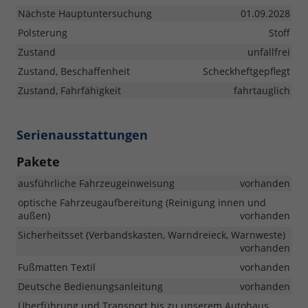
Nächste Hauptuntersuchung
01.09.2028
Polsterung
Stoff
Zustand
unfallfrei
Zustand, Beschaffenheit
Scheckheftgepflegt
Zustand, Fahrfähigkeit
fahrtauglich
Serienausstattungen
Pakete
ausführliche Fahrzeugeinweisung
vorhanden
optische Fahrzeugaufbereitung (Reinigung innen und
außen)
vorhanden
Sicherheitsset (Verbandskasten, Warndreieck, Warnweste)
vorhanden
Fußmatten Textil
vorhanden
Deutsche Bedienungsanleitung
vorhanden
Überführung und Transport bis zu unserem Autohaus