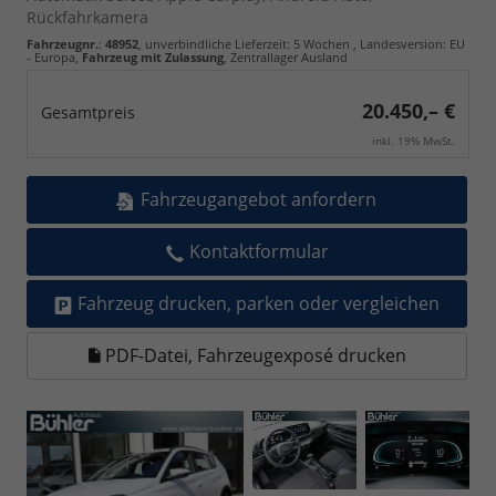
Rückfahrkamera
Fahrzeugnr.
:
48952
, unverbindliche Lieferzeit:
5 Wochen
, Landesversion: EU
- Europa,
Fahrzeug mit Zulassung
, Zentrallager Ausland
20.450,– €
Gesamtpreis
inkl. 19% MwSt.
Fahrzeugangebot anfordern
Kontaktformular
Fahrzeug drucken, parken oder vergleichen
PDF-Datei, Fahrzeugexposé drucken