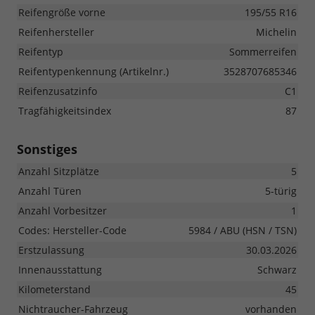
Reifengröße vorne
195/55 R16
Reifenhersteller
Michelin
Reifentyp
Sommerreifen
Reifentypenkennung (Artikelnr.)
3528707685346
Reifenzusatzinfo
C1
Tragfähigkeitsindex
87
Sonstiges
Anzahl Sitzplätze
5
Anzahl Türen
5-türig
Anzahl Vorbesitzer
1
Codes: Hersteller-Code
5984 / ABU (HSN / TSN)
Erstzulassung
30.03.2026
Innenausstattung
Schwarz
Kilometerstand
45
Nichtraucher-Fahrzeug
vorhanden