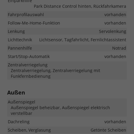
Einparkhilfe
Park Distance Control hinten, Rückfahrkamera
Fahrprofilauswahl
vorhanden
Follow-Me-Home-Funktion
vorhanden
Lenkung
Servolenkung
Lichttechnik
Lichtsensor, Tagfahrlicht, Fernlichtassistent
Pannenhilfe
Notrad
Start/Stop-Automatik
vorhanden
Zentralverriegelung
Zentralverriegelung, Zentralverriegelung mit
Funkfernbedienung
Außen
Außenspiegel
Außenspiegel beheizbar, Außenspiegel elektrisch
verstellbar
Dachreling
vorhanden
Scheiben, Verglasung
Getönte Scheiben