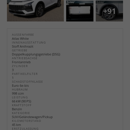
+91
AUSSENFARBE
Atlas White
INNENAUSSTATTUNG
Stoff Anthrazit
GETRIEBE
Doppelkupplungsgetriebe (DSG)
ANTRIEBSACHSE
Frontantrieb
ZYLINDER
3
PARTIKELFILTER
1
SCHADSTOFFKLASSE
Euro 6e-bis
HUBRAUM
998 ccm
LEISTUNG
66 kW (90 PS)
KRAFTSTOFF
Benzin
KATEGORIE
SUV/Geländewagen/Pickup
KILOMETERSTAND
45 km
ERSTZULASSUNG