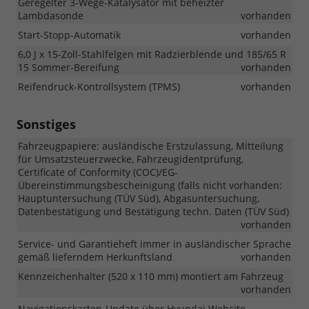
Geregelter 3-Wege-Katalysator mit beheizter
Lambdasonde
vorhanden
Start-Stopp-Automatik
vorhanden
6,0 J x 15-Zoll-Stahlfelgen mit Radzierblende und 185/65 R
15 Sommer-Bereifung
vorhanden
Reifendruck-Kontrollsystem (TPMS)
vorhanden
Sonstiges
Fahrzeugpapiere: ausländische Erstzulassung, Mitteilung
für Umsatzsteuerzwecke, Fahrzeugidentprüfung,
Certificate of Conformity (COC)/EG-
Übereinstimmungsbescheinigung (falls nicht vorhanden:
Hauptuntersuchung (TÜV Süd), Abgasuntersuchung,
Datenbestätigung und Bestätigung techn. Daten (TÜV Süd)
vorhanden
Service- und Garantieheft immer in ausländischer Sprache
gemäß lieferndem Herkunftsland
vorhanden
Kennzeichenhalter (520 x 110 mm) montiert am Fahrzeug
vorhanden
Navigationskarten-Update über Hyundai Website