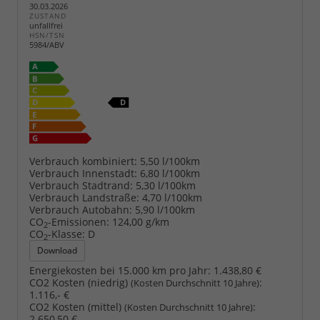
30.03.2026
ZUSTAND
unfallfrei
HSN/TSN
5984/ABV
Verbrauch kombiniert:
5,50 l/100km
Verbrauch Innenstadt:
6,80 l/100km
Verbrauch Stadtrand:
5,30 l/100km
Verbrauch Landstraße:
4,70 l/100km
Verbrauch Autobahn:
5,90 l/100km
CO
-Emissionen:
124,00 g/km
2
CO
-Klasse:
D
2
Download
Energiekosten bei 15.000 km pro Jahr:
1.438,80 €
CO2 Kosten (niedrig)
:
(Kosten Durchschnitt 10 Jahre)
1.116,- €
CO2 Kosten (mittel)
:
(Kosten Durchschnitt 10 Jahre)
2.650,50 €