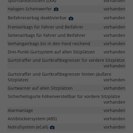
Spurhalteassistent (LKA)
vorhanden
Halogen-Scheinwerfer
Detail
vorhanden
Foto
Beifahrerairbag deaktivierbar
Detail
vorhanden
Foto
Frontairbags für Fahrer und Beifahrer
vorhanden
Seitenairbags für Fahrer und Beifahrer
vorhanden
Vorhangairbags bis in den Fond reichend
vorhanden
Drei-Punkt-Gurtsystem auf allen Sitzplätzen
vorhanden
Gurtstraffer und Gurtkraftbegrenzer für vordere Sitzplätze
vorhanden
Gurtstraffer und Gurtkraftbegrenzer hinten (äußere
Sitzplätze)
vorhanden
Gurtwarner auf allen Sitzplätzen
vorhanden
Sicherheitsgurte höhenverstellbar für vordere Sitzplätze
vorhanden
Alarmanlage
vorhanden
Antiblockiersystem (ABS)
vorhanden
Notrufsystem (eCall)
Detail
vorhanden
Foto