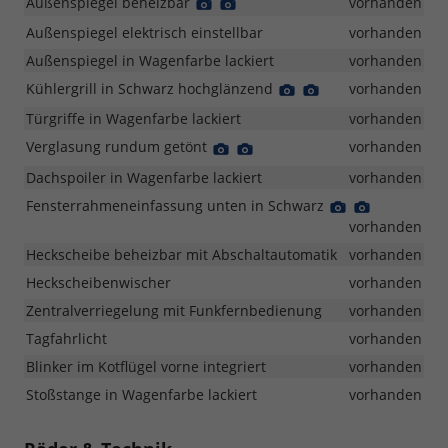
Außenspiegel beheizbar
Detail
Detail
vorhanden
Foto
Foto
Außenspiegel elektrisch einstellbar
vorhanden
Außenspiegel in Wagenfarbe lackiert
vorhanden
Kühlergrill in Schwarz hochglänzend
Detail
Detail
vorhanden
Foto
Foto
Türgriffe in Wagenfarbe lackiert
vorhanden
Verglasung rundum getönt
Detail
Detail
vorhanden
Foto
Foto
Dachspoiler in Wagenfarbe lackiert
vorhanden
Fensterrahmeneinfassung unten in Schwarz
Detail
Detail
Foto
Foto
vorhanden
Heckscheibe beheizbar mit Abschaltautomatik
vorhanden
Heckscheibenwischer
vorhanden
Zentralverriegelung mit Funkfernbedienung
vorhanden
Tagfahrlicht
vorhanden
Blinker im Kotflügel vorne integriert
vorhanden
Stoßstange in Wagenfarbe lackiert
vorhanden