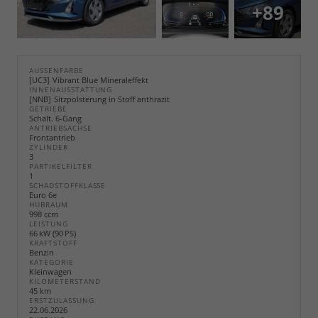
+89
AUSSENFARBE
UC3
Vibrant Blue Mineraleffekt
INNENAUSSTATTUNG
NNB
Sitzpolsterung in Stoff anthrazit
GETRIEBE
Schalt. 6-Gang
ANTRIEBSACHSE
Frontantrieb
ZYLINDER
3
PARTIKELFILTER
1
SCHADSTOFFKLASSE
Euro 6e
HUBRAUM
998 ccm
LEISTUNG
66 kW (90 PS)
KRAFTSTOFF
Benzin
KATEGORIE
Kleinwagen
KILOMETERSTAND
45 km
ERSTZULASSUNG
22.06.2026