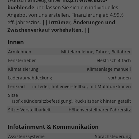
Wunschfahrzeug unter
http://www.auto-
buehler.de
und lassen Sie sich ein individuelles
Angebot von uns erstellen. Finanzierung ab 4,99%
eff. Jahreszins.
|| Irrtümer, Änderungen und
Zwischenverkauf vorbehalten. ||
Innen
Armlehnen
Mittelarmlehne, Fahrer, Beifahrer
Fensterheber
elektrisch 4-fach
Klimatisierung
Klimaanlage manuell
Laderaumabdeckung
vorhanden
Lenkrad
in Leder, höhenverstellbar, mit Multifunktionen
Sitze
Isofix (Kindersitzbefestigung), Rücksitzbank hinten geteilt
Sitze: Verstellbarkeit
Höhenverstellbarer Fahrersitz
Infotainment & Kommunikation
Assistenzsysteme
Sprachsteuerung