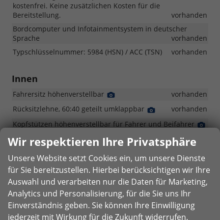
kostenfrei. Keine zusätzlichen Kosten für die
Bereitstellung.
vorhanden
Bordcomputer und Infotainmentsystem in deutscher
Sprache
vorhanden
Typschlüsselnummer: 5984 (HSN) / ACC (TSN)
vorhanden
Innen
Fahrersitz höhenverstellbar
Detail
vorhanden
Foto
Rücksitzlehne, 60:40 geteilt umklappbar
Detail
vorhanden
Foto
Kopfstützen höhenverstellbar für Fahrer und Beifahrer
Deta
Fot
vorhanden
Wir respektieren Ihre Privatsphäre
Kopfstützen höhenverstellbar für hintere Sitzplätze
Detail
Foto
Unsere Website setzt Cookies ein, um unsere Dienste
vorhanden
für Sie bereitzustellen. Hierbei berücksichtigen wir Ihre
Innenspiegel manuell abblendbar
Detail
vorhanden
Auswahl und verarbeiten nur die Daten für Marketing,
Foto
Bordcomputer mit 4,2-Zoll-Display
Detail
Detail
Detail
vorhanden
Analytics und Personalisierung, für die Sie uns Ihr
Foto
Foto
Foto
Klimaanlage
Detail
vorhanden
Einverständnis geben. Sie können Ihre Einwilligung
Foto
jederzeit mit Wirkung für die Zukunft widerrufen.
Fensterheber elektrisch für vordere Fenster
Detail
Detail
Detail