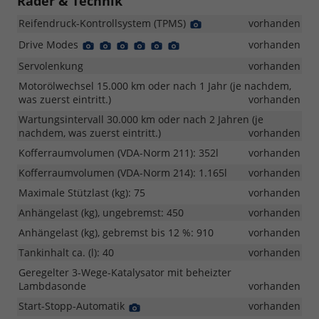
Räder & Technik
Reifendruck-Kontrollsystem (TPMS)
Detail
vorhanden
Foto
Drive Modes
Detail
Detail
Detail
Detail
Detail
Detail
vorhanden
Foto
Foto
Foto
Foto
Foto
Foto
Servolenkung
vorhanden
Motorölwechsel 15.000 km oder nach 1 Jahr (je nachdem,
was zuerst eintritt.)
vorhanden
Wartungsintervall 30.000 km oder nach 2 Jahren (je
nachdem, was zuerst eintritt.)
vorhanden
Kofferraumvolumen (VDA-Norm 211): 352l
vorhanden
Kofferraumvolumen (VDA-Norm 214): 1.165l
vorhanden
Maximale Stützlast (kg): 75
vorhanden
Anhängelast (kg), ungebremst: 450
vorhanden
Anhängelast (kg), gebremst bis 12 %: 910
vorhanden
Tankinhalt ca. (l): 40
vorhanden
Geregelter 3-Wege-Katalysator mit beheizter
Lambdasonde
vorhanden
Start-Stopp-Automatik
Detail
vorhanden