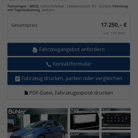
Fahrzeugnr.
:
48532
,
sofort lieferbar
, Landesversion: EU - Europa,
Fahrzeug
mit Tageszulassung
, Sasbach
17.250,– €
Gesamtpreis
inkl. 19% MwSt.
Fahrzeugangebot anfordern
Kontaktformular
Fahrzeug drucken, parken oder vergleichen
PDF-Datei, Fahrzeugexposé drucken