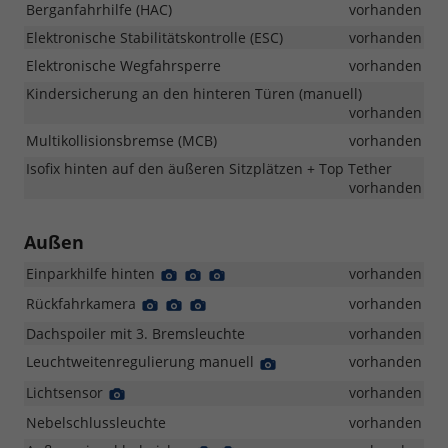
Berganfahrhilfe (HAC)
vorhanden
Elektronische Stabilitätskontrolle (ESC)
vorhanden
Elektronische Wegfahrsperre
vorhanden
Kindersicherung an den hinteren Türen (manuell)
vorhanden
Multikollisionsbremse (MCB)
vorhanden
Isofix hinten auf den äußeren Sitzplätzen + Top Tether
vorhanden
Außen
Einparkhilfe hinten
Detail
Detail
Detail
vorhanden
Foto
Foto
Foto
Rückfahrkamera
Detail
Detail
Detail
vorhanden
Foto
Foto
Foto
Dachspoiler mit 3. Bremsleuchte
vorhanden
Leuchtweitenregulierung manuell
Detail
vorhanden
Foto
Lichtsensor
Detail
vorhanden
Foto
Nebelschlussleuchte
vorhanden