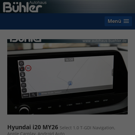
Menü
Hyundai i20 MY26
Select 1.0 T-GDI Navigation,
Apple Carplay, Android Auto