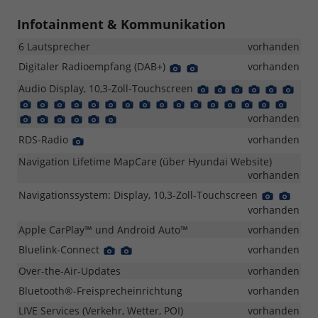
Infotainment & Kommunikation
6 Lautsprecher
vorhanden
Digitaler Radioempfang (DAB+)
Detail
Detail
vorhanden
Foto
Foto
Audio Display, 10,3-Zoll-Touchscreen
Detail
Detail
Detail
Detail
Detail
Deta
Foto
Foto
Foto
Foto
Foto
Foto
Detail
Detail
Detail
Detail
Detail
Detail
Detail
Detail
Detail
Detail
Detail
Detail
Detail
Detail
Detail
Detail
Foto
Foto
Foto
Foto
Foto
Foto
Foto
Foto
Foto
Foto
Foto
Foto
Foto
Foto
Foto
Foto
Detail
Detail
Detail
Detail
Detail
Detail
vorhanden
Foto
Foto
Foto
Foto
Foto
Foto
RDS-Radio
Detail
vorhanden
Foto
Navigation Lifetime MapCare (über Hyundai Website)
vorhanden
Navigationssystem: Display, 10,3-Zoll-Touchscreen
Detail
Detai
Foto
Foto
vorhanden
Apple CarPlay™ und Android Auto™
vorhanden
Bluelink-Connect
Detail
Detail
vorhanden
Foto
Foto
Over-the-Air-Updates
vorhanden
Bluetooth®-Freisprecheinrichtung
vorhanden
LIVE Services (Verkehr, Wetter, POI)
vorhanden