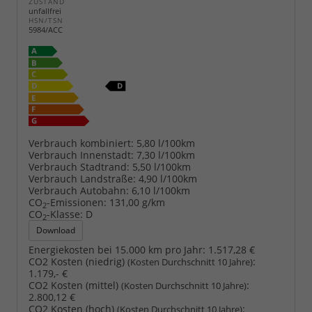
ZUSTAND
unfallfrei
HSN/TSN
5984/ACC
Verbrauch kombiniert:
5,80 l/100km
Verbrauch Innenstadt:
7,30 l/100km
Verbrauch Stadtrand:
5,50 l/100km
Verbrauch Landstraße:
4,90 l/100km
Verbrauch Autobahn:
6,10 l/100km
CO
-Emissionen:
131,00 g/km
2
CO
-Klasse:
D
2
Download
Energiekosten bei 15.000 km pro Jahr:
1.517,28 €
CO2 Kosten (niedrig)
:
(Kosten Durchschnitt 10 Jahre)
1.179,- €
CO2 Kosten (mittel)
:
(Kosten Durchschnitt 10 Jahre)
2.800,12 €
CO2 Kosten (hoch)
:
(Kosten Durchschnitt 10 Jahre)