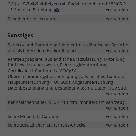
Foto
6,0 J x 15-Zoll-Stahlfelgen mit Radzierblende und 185/65 R
15 Sommer-Bereifung
Detail
vorhanden
Foto
Scheibenbremsen vorne
vorhanden
Sonstiges
Service- und Garantieheft immer in ausländischer Sprache
gemäß lieferndem Herkunftsland
vorhanden
Fahrzeugpapiere: ausländische Erstzulassung, Mitteilung
für Umsatzsteuerzwecke, Fahrzeugidentprüfung,
Certificate of Conformity (COC)/EG-
Übereinstimmungsbescheinigung (falls nicht vorhanden:
Hauptuntersuchung (TÜV Süd), Abgasuntersuchung,
Datenbestätigung und Bestätigung techn. Daten (TÜV Süd)
vorhanden
Kennzeichenhalter (520 x 110 mm) montiert am Fahrzeug
vorhanden
keine Mobilitäts-Garantie
vorhanden
keine zusätzlichen Sicherheits-Checks
vorhanden