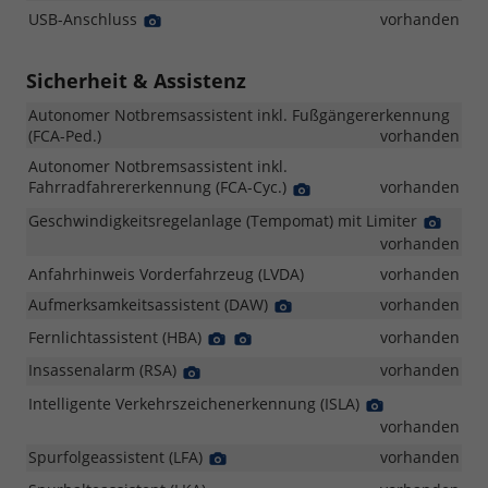
USB-Anschluss
Detail
vorhanden
Foto
Sicherheit & Assistenz
Autonomer Notbremsassistent inkl. Fußgängererkennung
(FCA-Ped.)
vorhanden
Autonomer Notbremsassistent inkl.
Fahrradfahrererkennung (FCA-Cyc.)
Detail
vorhanden
Foto
Geschwindigkeitsregelanlage (Tempomat) mit Limiter
Detail
Foto
vorhanden
Anfahrhinweis Vorderfahrzeug (LVDA)
vorhanden
Aufmerksamkeitsassistent (DAW)
Detail
vorhanden
Foto
Fernlichtassistent (HBA)
Detail
Detail
vorhanden
Foto
Foto
Insassenalarm (RSA)
Detail
vorhanden
Foto
Intelligente Verkehrszeichenerkennung (ISLA)
Detail
Foto
vorhanden
Spurfolgeassistent (LFA)
Detail
vorhanden
Foto