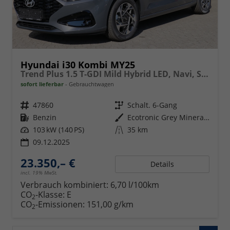
Hyundai i30 Kombi MY25
Trend Plus 1.5 T-GDI Mild Hybrid LED, Navi, Sitzheizung, Smart Key
sofort lieferbar
Gebrauchtwagen
Fahrzeugnr.
47860
Getriebe
Schalt. 6-Gang
Kraftstoff
Benzin
Außenfarbe
Ecotronic Grey Mineraleffekt
Leistung
103 kW (140 PS)
Kilometerstand
35 km
09.12.2025
23.350,– €
Details
incl. 19% MwSt.
Verbrauch kombiniert:
6,70 l/100km
CO
-Klasse:
E
2
CO
-Emissionen:
151,00 g/km
2