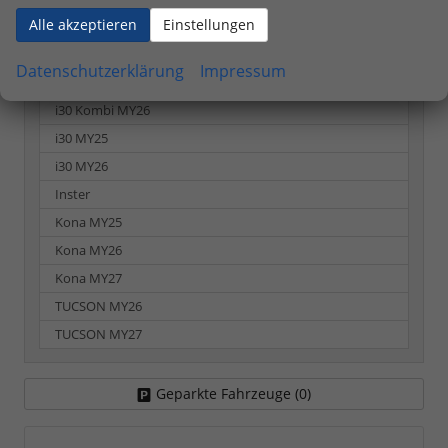
Alle akzeptieren
Einstellungen
BAYON MY26
i20 MY26
Datenschutzerklärung
Impressum
i30 Kombi MY25
i30 Kombi MY26
i30 MY25
i30 MY26
Inster
Kona MY25
Kona MY26
Kona MY27
TUCSON MY26
TUCSON MY27
Geparkte Fahrzeuge (
0
)