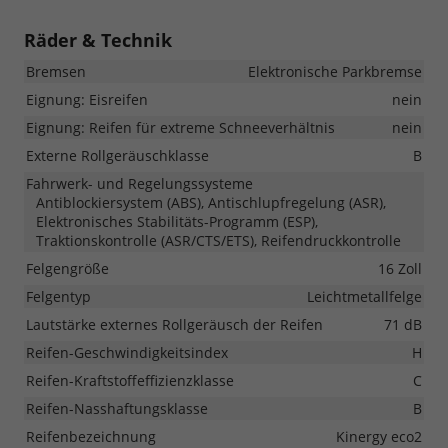
Räder & Technik
Bremsen
Elektronische Parkbremse
Eignung: Eisreifen
nein
Eignung: Reifen für extreme Schneeverhältnis
nein
Externe Rollgeräuschklasse
B
Fahrwerk- und Regelungssysteme
Antiblockiersystem (ABS), Antischlupfregelung (ASR),
Elektronisches Stabilitäts-Programm (ESP),
Traktionskontrolle (ASR/CTS/ETS), Reifendruckkontrolle
Felgengröße
16 Zoll
Felgentyp
Leichtmetallfelge
Lautstärke externes Rollgeräusch der Reifen
71 dB
Reifen-Geschwindigkeitsindex
H
Reifen-Kraftstoffeffizienzklasse
C
Reifen-Nasshaftungsklasse
B
Reifenbezeichnung
Kinergy eco2