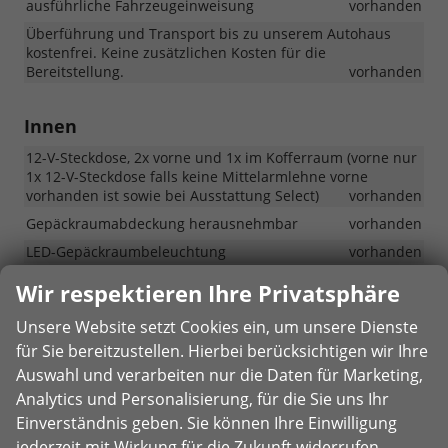
ausführliche Fahrzeugeinweisung
vorhanden
Überführung und Transport bis zu unserem Autohaus
kostenfrei. Keine zusätzlichen Kosten für die
Bereitstellung.
vorhanden
Innen
12-V-Steckdose, 2x vorne und 1x im Kofferraum (vorne nur
1x 12-V-Steckdose falls keine Mittelarmlehne vorne
vorhanden ist sowie bei Ausstattung Select)
vorhanden
Gepäckraumabdeckung herausnehmbar
vorhanden
LED-Gepäckraumbeleuchtung
vorhanden
LED-Leseleuchten vorne und hinten
vorhanden
Wir respektieren Ihre Privatsphäre
Mittelarmlehne vorne mit Ablagefach
vorhanden
Unsere Website setzt Cookies ein, um unsere Dienste
Ablagetaschen an der Rückseite der Vordersitze
für Sie bereitzustellen. Hierbei berücksichtigen wir Ihre
vorhanden
Auswahl und verarbeiten nur die Daten für Marketing,
Brillenablagefach
Detail
vorhanden
Analytics und Personalisierung, für die Sie uns Ihr
Foto
Fach in der Mittelkonsole des Armaturenbretts
Einverständnis geben. Sie können Ihre Einwilligung
vorhanden
jederzeit mit Wirkung für die Zukunft widerrufen.