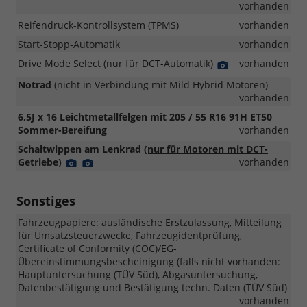
vorhanden
Reifendruck-Kontrollsystem (TPMS)
vorhanden
Start-Stopp-Automatik
vorhanden
Drive Mode Select (nur für DCT-Automatik)
Detail
vorhanden
Foto
Notrad
(nicht in Verbindung mit Mild Hybrid Motoren)
vorhanden
6,5J x 16 Leichtmetallfelgen mit 205 / 55 R16 91H ET50
Sommer-Bereifung
vorhanden
Schaltwippen am Lenkrad
(nur für Motoren mit DCT-
Getriebe)
Detail
Detail
vorhanden
Foto
Foto
Sonstiges
Fahrzeugpapiere: ausländische Erstzulassung, Mitteilung
für Umsatzsteuerzwecke, Fahrzeugidentprüfung,
Certificate of Conformity (COC)/EG-
Übereinstimmungsbescheinigung (falls nicht vorhanden:
Hauptuntersuchung (TÜV Süd), Abgasuntersuchung,
Datenbestätigung und Bestätigung techn. Daten (TÜV Süd)
vorhanden