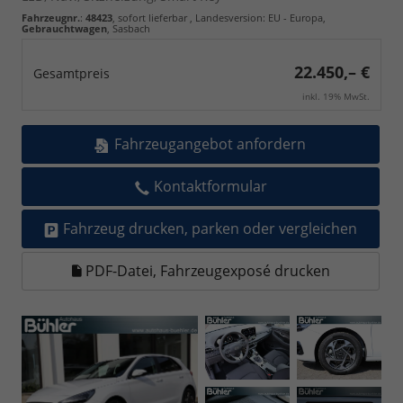
Fahrzeugnr.
:
48423
,
sofort lieferbar
, Landesversion: EU - Europa,
Gebrauchtwagen
, Sasbach
22.450,– €
Gesamtpreis
inkl. 19% MwSt.
Fahrzeugangebot anfordern
Kontaktformular
Fahrzeug drucken, parken oder vergleichen
PDF-Datei, Fahrzeugexposé drucken