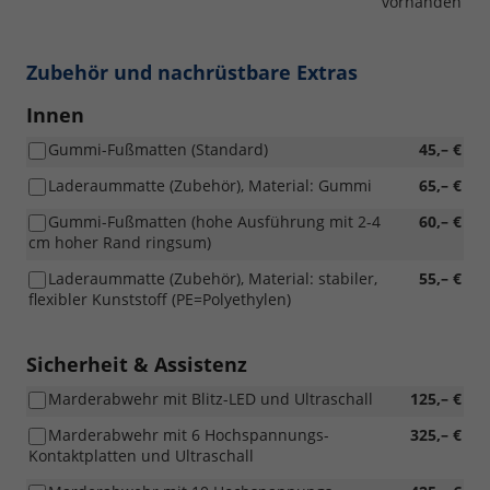
vorhanden
Wartungen
überprüfen
lassen
können
Zubehör und nachrüstbare Extras
(z.
B.
Innen
vor
Gummi-Fußmatten (Standard)
45,– €
einer
Urlaubsreise).
Laderaummatte (Zubehör), Material: Gummi
65,– €
Gummi-Fußmatten (hohe Ausführung mit 2-4
60,– €
cm hoher Rand ringsum)
Laderaummatte (Zubehör), Material: stabiler,
55,– €
flexibler Kunststoff (PE=Polyethylen)
Sicherheit & Assistenz
Marderabwehr mit Blitz-LED und Ultraschall
125,– €
Marderabwehr mit 6 Hochspannungs-
325,– €
Kontaktplatten und Ultraschall