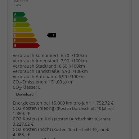
HSN/TSN
1349/
Verbrauch kombiniert:
6,70 l/100km
Verbrauch Innenstadt:
7,90 l/100km
Verbrauch Stadtrand:
6,60 l/100km
Verbrauch Landstraße:
5,90 l/100km
Verbrauch Autobahn:
6,90 l/100km
CO
-Emissionen:
151,00 g/km
2
CO
-Klasse:
E
2
Download
Energiekosten bei 15.000 km pro Jahr:
1.752,72 €
CO2 Kosten (niedrig)
:
(Kosten Durchschnitt 10 Jahre)
1.359,- €
CO2 Kosten (mittel)
:
(Kosten Durchschnitt 10 Jahre)
3.227,62 €
CO2 Kosten (hoch)
:
(Kosten Durchschnitt 10 Jahre)
4.983,- €