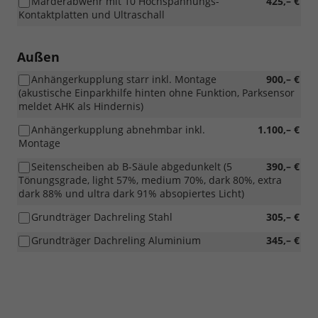
Marderabwehr mit 10 Hochspannungs-
425,– €
Kontaktplatten und Ultraschall
Außen
Anhängerkupplung starr inkl. Montage
900,– €
(akustische Einparkhilfe hinten ohne Funktion, Parksensor
meldet AHK als Hindernis)
Anhängerkupplung abnehmbar inkl.
1.100,– €
Montage
Seitenscheiben ab B-Säule abgedunkelt (5
390,– €
Tönungsgrade, light 57%, medium 70%, dark 80%, extra
dark 88% und ultra dark 91% absopiertes Licht)
Grundträger Dachreling Stahl
305,– €
Grundträger Dachreling Aluminium
345,– €