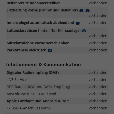
Beifahrersitz höhenverstellbar
vorhanden
Sitzheizung vorne (Fahrer und Beifahrer)
Detail
Detail
Foto
Foto
vorhanden
Innenspiegel automatisch abblendend
Detail
vorhanden
Foto
Luftauslassdüsen hinten (für Klimaanlage)
Detail
Foto
vorhanden
Mittelarmlehne vorne verschiebbar
vorhanden
Parkbremse elektrisch
Detail
vorhanden
Foto
Infotainment & Kommunikation
Digitaler Radioempfang (DAB)
vorhanden
LIVE Services
vorhanden
RDS-Radio (UKW und DAB+ Empfang)
vorhanden
Anschlüsse für USB und iPod
vorhanden
Apple CarPlay™ und Android Auto™
vorhanden
1x USB-A Anschluss vorne
vorhanden