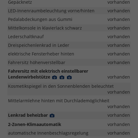
Gepäcknetz
vorhanden
LED-Innenraumbeleuchtung vorne/hinten
vorhanden
Pedalabdeckungen aus Gummi
vorhanden
Mittelkonsole in klavierlack schwarz
vorhanden
Lederschaltknauf
vorhanden
Dreispeichenlenkrad in Leder
vorhanden
elektrische Fensterheber hinten
vorhanden
Fahrersitz höhenverstellbar
vorhanden
Fahrersitz mit elektrisch einstellbarer
Lendenwirbelstütze
Detail
Detail
Detail
vorhanden
Foto
Foto
Foto
Kosmetikspiegel in den Sonnenblenden beleuchtet
vorhanden
Mittelarmlehne hinten mit Durchlademöglichkeit
vorhanden
Lenkrad beheizbar
Detail
vorhanden
Foto
2-Zonen-Klimaautomatik
vorhanden
automatische Innenbeschlagsregelung
vorhanden