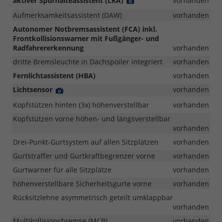
aktiver Spurhalteassistent (LKA)
Detail
vorhanden
Foto
Aufmerksamkeitsassistent (DAW)
vorhanden
Autonomer Notbremsassistent (FCA) inkl.
Frontkollisionswarner mit Fußgänger- und
Radfahrererkennung
vorhanden
dritte Bremsleuchte in Dachspoiler integriert
vorhanden
Fernlichtassistent (HBA)
vorhanden
Lichtsensor
Detail
vorhanden
Foto
Kopfstützen hinten (3x) höhenverstellbar
vorhanden
Kopfstützen vorne höhen- und längsverstellbar
vorhanden
Drei-Punkt-Gurtsystem auf allen Sitzplätzen
vorhanden
Gurtstraffer und Gurtkraftbegrenzer vorne
vorhanden
Gurtwarner für alle Sitzplätze
vorhanden
höhenverstellbare Sicherheitsgurte vorne
vorhanden
Rücksitzlehne asymmetrisch geteilt umklappbar
vorhanden
Multikollisionsbremse (MCB)
vorhanden