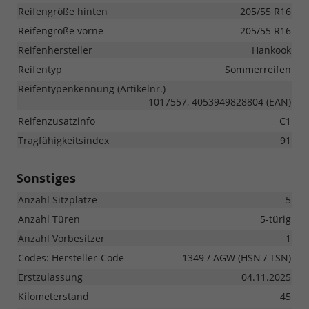
Reifengröße hinten
205/55 R16
Reifengröße vorne
205/55 R16
Reifenhersteller
Hankook
Reifentyp
Sommerreifen
Reifentypenkennung (Artikelnr.)
1017557, 4053949828804 (EAN)
Reifenzusatzinfo
C1
Tragfähigkeitsindex
91
Sonstiges
Anzahl Sitzplätze
5
Anzahl Türen
5-türig
Anzahl Vorbesitzer
1
Codes: Hersteller-Code
1349 / AGW (HSN / TSN)
Erstzulassung
04.11.2025
Kilometerstand
45