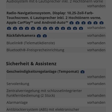
Audiosystem mit 6 Lautsprecher inkl. 2 Hochtönern vorne
vorhanden
Radio-Navigationssystem, Display: 10,25-Zoll-Farb-
Touchscreen, 6 Lautsprecher inkl. 2 Hochtönern vorne,
Apple CarPlay™ und Android-Auto™
Detail
Detail
Detail
Detail
Detail
Deta
Foto
Foto
Foto
Foto
Foto
Foto
Detail
Detail
Detail
Detail
Detail
Detail
Detail
Detail
Detail
Detail
Detail
Detail
Detail
vorhanden
Foto
Foto
Foto
Foto
Foto
Foto
Foto
Foto
Foto
Foto
Foto
Foto
Foto
Rückfahrkamera
Detail
Detail
vorhanden
Foto
Foto
Bluelink® (Telematikdienste)
vorhanden
Bluetooth®-Freisprecheinrichtung
vorhanden
Sicherheit & Assistenz
Geschwindigkeitsregelanlage (Tempomat)
Detail
Foto
vorhanden
Servolenkung
vorhanden
Zentralverriegelung mit schlüsselintegrierter
Funkfernbedienung (2 Stück)
vorhanden
Alarmanlage
vorhanden
Antiblockiersystem (ABS) mit elektronischer