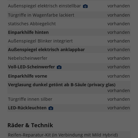
Außenspiegel elektrisch einstellbar
Detail
vorhanden
Foto
Türgriffe in Wagenfarbe lackiert
vorhanden
statisches Abbiegelicht
vorhanden
Einparkhilfe hinten
vorhanden
Außenspiegel Blinker integriert
vorhanden
Außenspiegel elektrisch anklappbar
vorhanden
Nebelscheinwerfer
vorhanden
Voll-LED-Scheinwerfer
Detail
vorhanden
Foto
Einparkhilfe vorne
vorhanden
Verglasung dunkel getönt ab B-Säule (privacy glas)
vorhanden
Türgriffe innen silber
vorhanden
LED-Rückleuchten
Detail
vorhanden
Foto
Räder & Technik
Reifen-Reparatur-Kit (in Verbindung mit Mild Hybrid)