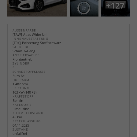
+127
AUSSENFARBE
SAW
Atlas White Uni
INNENAUSSTATTUNG
TRY
Polsterung Stoff schwarz
GETRIEBE
Schalt. 6-Gang
ANTRIEBSACHSE
Frontantrieb
ZYLINDER
4
SCHADSTOFFKLASSE
Euro 6e
HUBRAUM
1.482 ccm
LEISTUNG
103 kW (140 PS)
KRAFTSTOFF
Benzin
KATEGORIE
Limousine
KILOMETERSTAND
45 km
ERSTZULASSUNG
04.11.2025
ZUSTAND
unfallfrei