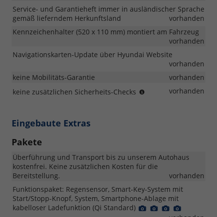
Service- und Garantieheft immer in ausländischer Sprache
gemäß lieferndem Herkunftsland
vorhanden
Kennzeichenhalter (520 x 110 mm) montiert am Fahrzeug
vorhanden
Navigationskarten-Update über Hyundai Website
vorhanden
keine Mobilitäts-Garantie
vorhanden
Zu
vorhanden
keine zusätzlichen Sicherheits-Checks
serienmäßig
sorgenfreiem
Fahren
Eingebaute Extras
gehört
auch,
Pakete
dass
Sie
Überführung und Transport bis zu unserem Autohaus
Ihr
kostenfrei. Keine zusätzlichen Kosten für die
Fahrzeug
Bereitstellung.
vorhanden
zusätzlich
Funktionspaket: Regensensor, Smart-Key-System mit
zu
Start/Stopp-Knopf, System, Smartphone-Ablage mit
den
kabelloser Ladefunktion (Qi Standard)
Detail
Detail
Detail
Detail
vorgesehenen
Foto
Foto
Foto
Foto