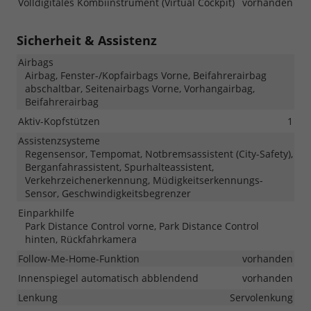
Volldigitales Kombiinstrument (Virtual Cockpit)
vorhanden
Sicherheit & Assistenz
Airbags
Airbag, Fenster-/Kopfairbags Vorne, Beifahrerairbag
abschaltbar, Seitenairbags Vorne, Vorhangairbag,
Beifahrerairbag
Aktiv-Kopfstützen
1
Assistenzsysteme
Regensensor, Tempomat, Notbremsassistent (City-Safety),
Berganfahrassistent, Spurhalteassistent,
Verkehrzeichenerkennung, Müdigkeitserkennungs-
Sensor, Geschwindigkeitsbegrenzer
Einparkhilfe
Park Distance Control vorne, Park Distance Control
hinten, Rückfahrkamera
Follow-Me-Home-Funktion
vorhanden
Innenspiegel automatisch abblendend
vorhanden
Lenkung
Servolenkung