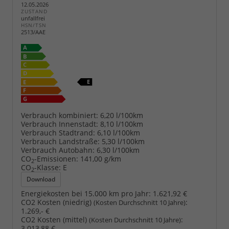
12.05.2026
ZUSTAND
unfallfrei
HSN/TSN
2513/AAE
Verbrauch kombiniert:
6,20 l/100km
Verbrauch Innenstadt:
8,10 l/100km
Verbrauch Stadtrand:
6,10 l/100km
Verbrauch Landstraße:
5,30 l/100km
Verbrauch Autobahn:
6,30 l/100km
CO
-Emissionen:
141,00 g/km
2
CO
-Klasse:
E
2
Download
Energiekosten bei 15.000 km pro Jahr:
1.621,92 €
CO2 Kosten (niedrig)
:
(Kosten Durchschnitt 10 Jahre)
1.269,- €
CO2 Kosten (mittel)
:
(Kosten Durchschnitt 10 Jahre)
3.013,88 €