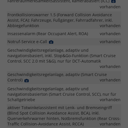
Fahreraufmerksamkeitsassistent, kamerabasiert (ICC)
Detail
Foto
vorhanden
Frontkollisionswarner 1.5 (Forward Collision Avoidance
Assist, FCA): Fahrzeuge, Fußgänger, Fahrradfahrer, inkl.
Abbiegefunktion
vorhanden
Insassenalarm (Rear Occupant Alert, ROA)
vorhanden
Notruf-Service e-Call
Detail
vorhanden
Foto
Geschwindigkeitsregelanlage, adaptiv und
navigationsbasiert, inkl. Stop&Go-Funktion (Smart Cruise
Control, SCC 2.0 mit S&G), nur für DCT-Automatik
vorhanden
Geschwindigkeitsregelanlage, adaptiv (Smart Cruise
Control)
Detail
vorhanden
Foto
Geschwindigkeitsregelanlage, adaptiv und
navigationsbasierton (Smart Cruise Control, SCC), nur für
Schaltgetriebe
vorhanden
aktiver Totwinkelassistent mit Lenk- und Bremseingriff
(Blind Spot Collision Avoidance Assist, BCA), inkl.
Querverkehrwarner hinten, Notbremsfunktion (Rear Cross-
Traffic Collision-Avoidance Assist, RCCA)
vorhanden