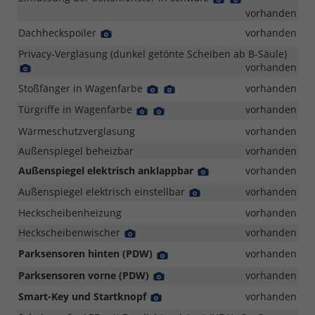
Foto
Foto
vorhanden
Dachheckspoiler
Detail
vorhanden
Foto
Privacy-Verglasung (dunkel getönte Scheiben ab B-Säule)
Detail
vorhanden
Foto
Stoßfänger in Wagenfarbe
Detail
Detail
vorhanden
Foto
Foto
Türgriffe in Wagenfarbe
Detail
Detail
vorhanden
Foto
Foto
Wärmeschutzverglasung
vorhanden
Außenspiegel beheizbar
vorhanden
Außenspiegel elektrisch anklappbar
Detail
vorhanden
Foto
Außenspiegel elektrisch einstellbar
Detail
vorhanden
Foto
Heckscheibenheizung
vorhanden
Heckscheibenwischer
Detail
vorhanden
Foto
Parksensoren hinten (PDW)
Detail
vorhanden
Foto
Parksensoren vorne (PDW)
Detail
vorhanden
Foto
Smart-Key und Startknopf
Detail
vorhanden
Foto