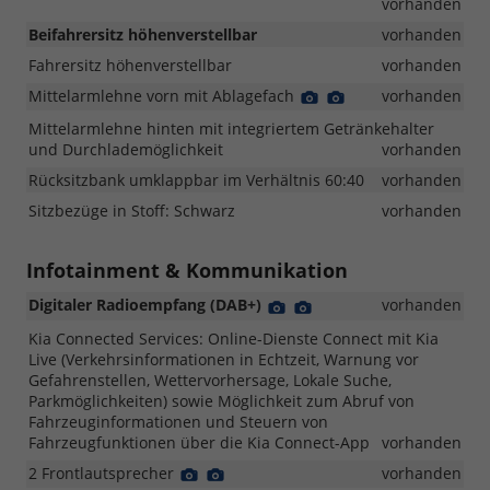
Foto
Foto
vorhanden
Beifahrersitz höhenverstellbar
vorhanden
Fahrersitz höhenverstellbar
vorhanden
Mittelarmlehne vorn mit Ablagefach
Detail
Detail
vorhanden
Foto
Foto
Mittelarmlehne hinten mit integriertem Getränkehalter
und Durchlademöglichkeit
vorhanden
Rücksitzbank umklappbar im Verhältnis 60:40
vorhanden
Sitzbezüge in Stoff: Schwarz
vorhanden
Infotainment & Kommunikation
Digitaler Radioempfang (DAB+)
Detail
Detail
vorhanden
Foto
Foto
Kia Connected Services: Online-Dienste Connect mit Kia
Live (Verkehrsinformationen in Echtzeit, Warnung vor
Gefahrenstellen, Wettervorhersage, Lokale Suche,
Parkmöglichkeiten) sowie Möglichkeit zum Abruf von
Fahrzeuginformationen und Steuern von
Fahrzeugfunktionen über die Kia Connect-App
vorhanden
2 Frontlautsprecher
Detail
Detail
vorhanden