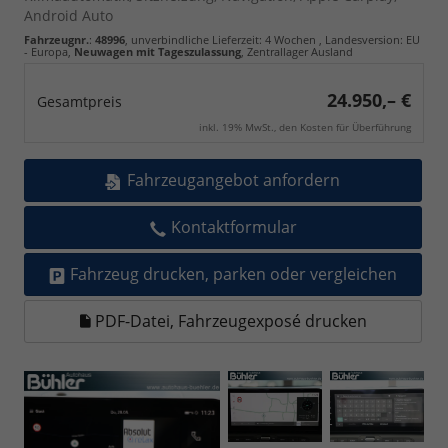
Android Auto
Fahrzeugnr.
:
48996
, unverbindliche Lieferzeit:
4 Wochen
, Landesversion: EU
- Europa,
Neuwagen mit Tageszulassung
, Zentrallager Ausland
24.950,– €
Gesamtpreis
inkl. 19% MwSt., den Kosten für Überführung
Fahrzeugangebot anfordern
Kontaktformular
Fahrzeug drucken, parken oder vergleichen
PDF-Datei, Fahrzeugexposé drucken