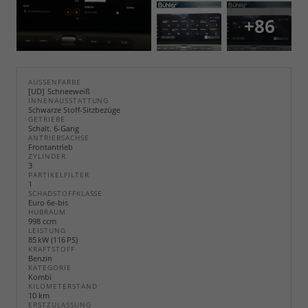
+86
AUSSENFARBE
UD
Schneeweiß
INNENAUSSTATTUNG
Schwarze Stoff-Sitzbezüge
GETRIEBE
Schalt. 6-Gang
ANTRIEBSACHSE
Frontantrieb
ZYLINDER
3
PARTIKELFILTER
1
SCHADSTOFFKLASSE
Euro 6e-bis
HUBRAUM
998 ccm
LEISTUNG
85 kW (116 PS)
KRAFTSTOFF
Benzin
KATEGORIE
Kombi
KILOMETERSTAND
10 km
ERSTZULASSUNG