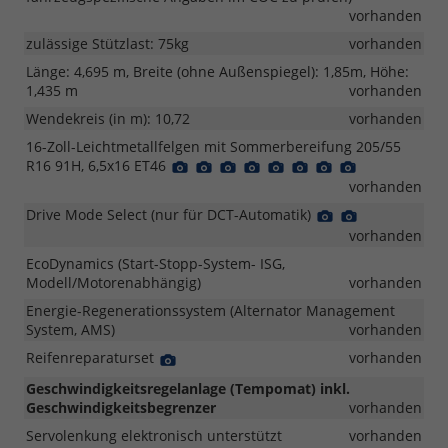
vorhanden
zulässige Stützlast: 75kg
vorhanden
Länge: 4,695 m, Breite (ohne Außenspiegel): 1,85m, Höhe:
1,435 m
vorhanden
Wendekreis (in m): 10,72
vorhanden
16-Zoll-Leichtmetallfelgen mit Sommerbereifung 205/55
R16 91H, 6,5x16 ET46
Detail
Detail
Detail
Detail
Detail
Detail
Detail
Detail
Foto
Foto
Foto
Foto
Foto
Foto
Foto
Foto
vorhanden
Drive Mode Select (nur für DCT-Automatik)
Detail
Detail
Foto
Foto
vorhanden
EcoDynamics (Start-Stopp-System- ISG,
Modell/Motorenabhängig)
vorhanden
Energie-Regenerationssystem (Alternator Management
System, AMS)
vorhanden
Reifenreparaturset
Detail
vorhanden
Foto
Geschwindigkeitsregelanlage (Tempomat) inkl.
Geschwindigkeitsbegrenzer
vorhanden
Servolenkung elektronisch unterstützt
vorhanden