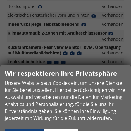
Bordcomputer
Detail
vorhanden
Foto
elektrische Fensterheber vorn und hinten
Detail
vorhanden
Foto
Innenrückspiegel selbstabblendend
Detail
vorhanden
Foto
Klimaautomatik 2-Zonen mit Antibeschlagsensor
Detail
Foto
vorhanden
Rückfahrkamera (Rear View Monitor, RVM, Übertragung
auf Multimediabildschirm)
Detail
Detail
Detail
vorhanden
Foto
Foto
Foto
Lenkrad beheizbar
Detail
Detail
Detail
vorhanden
Foto
Foto
Foto
Sitzheizung vorn
Detail
Detail
vorhanden
Wir respektieren Ihre Privatsphäre
Foto
Foto
Parkbremse elektronisch (EPB) mit Auto-Hold-Funktion
Unsere Website setzt Cookies ein, um unsere Dienste
Detail
vorhanden
für Sie bereitzustellen. Hierbei berücksichtigen wir Ihre
Foto
Lüftungsdüsen hinten
Detail
vorhanden
Auswahl und verarbeiten nur die Daten für Marketing,
Foto
12-Volt-Steckdose in der Zentralkonsole
Detail
Detail
vorhanden
Analytics und Personalisierung, für die Sie uns Ihr
Foto
Foto
Einverständnis geben. Sie können Ihre Einwilligung
Dachhimmel und Säulenverkleidung in Grau
vorhanden
jederzeit mit Wirkung für die Zukunft widerrufen.
Dachkonsole vorn mit Lesespots und zentraler
Beleuchtung (LED)
Detail
Detail
vorhanden
Foto
Foto