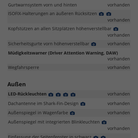
Gurtwarnsystem vorn und hinten
vorhanden
ISOFIX-Halterungen an äußeren Rücksitzen
Detail
Detail
Foto
Foto
vorhanden
Kopfstützen an allen Sitzplätzen höhenverstellbar
Detail
Foto
vorhanden
Sicherheitsgurte vorn höhenverstellbar
Detail
vorhanden
Foto
Müdigkeitswarner (Driver Attention Warning, DAW)
vorhanden
Wegfahrsperre
vorhanden
Außen
LED-Rückleuchten
Detail
Detail
Detail
Detail
vorhanden
Foto
Foto
Foto
Foto
Dachantenne im Shark-Fin-Design
Detail
vorhanden
Foto
Außenspiegel in Wagenfarbe
Detail
vorhanden
Foto
Außenspiegel mit integrierten Blinkleuchten
Detail
Foto
vorhanden
Einfassung der Seitenfenster in schwarz
Detail
Detail