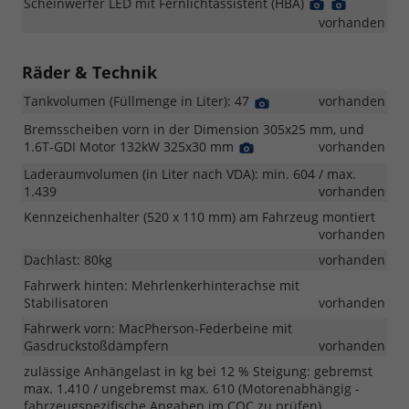
Scheinwerfer LED mit Fernlichtassistent (HBA)
Detail
Detail
Foto
Foto
vorhanden
Räder & Technik
Tankvolumen (Füllmenge in Liter): 47
Detail
vorhanden
Foto
Bremsscheiben vorn in der Dimension 305x25 mm, und
1.6T-GDI Motor 132kW 325x30 mm
Detail
vorhanden
Foto
Laderaumvolumen (in Liter nach VDA): min. 604 / max.
1.439
vorhanden
Kennzeichenhalter (520 x 110 mm) am Fahrzeug montiert
vorhanden
Dachlast: 80kg
vorhanden
Fahrwerk hinten: Mehrlenkerhinterachse mit
Stabilisatoren
vorhanden
Fahrwerk vorn: MacPherson-Federbeine mit
Gasdruckstoßdämpfern
vorhanden
zulässige Anhängelast in kg bei 12 % Steigung: gebremst
max. 1.410 / ungebremst max. 610 (Motorenabhängig -
fahrzeugspezifische Angaben im COC zu prüfen)