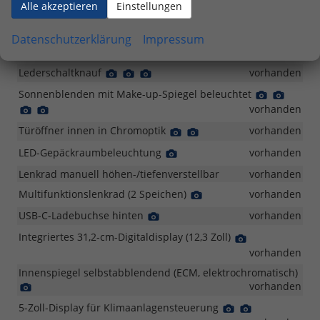
Alle akzeptieren
Einstellungen
Gepäckraumbeleuchtung
Detail
vorhanden
Foto
Getränkehalter vorn
Detail
Detail
Detail
vorhanden
Datenschutzerklärung
Impressum
Foto
Foto
Foto
Lederlenkrad
Detail
Detail
vorhanden
Foto
Foto
Lederschaltknauf
Detail
Detail
Detail
vorhanden
Foto
Foto
Foto
Sonnenblenden mit Make-up-Spiegel beleuchtet
Detail
Detail
Foto
Foto
Detail
Detail
vorhanden
Foto
Foto
Türöffner innen in Chromoptik
Detail
Detail
vorhanden
Foto
Foto
LED-Gepäckraumbeleuchtung
Detail
vorhanden
Foto
Lenkrad manuell höhen-/tiefenverstellbar
vorhanden
Multifunktionslenkrad (2 Speichen)
Detail
vorhanden
Foto
USB-C-Ladebuchse hinten
Detail
vorhanden
Foto
Integriertes 31,2-cm-Digitaldisplay (12,3 Zoll)
Detail
Foto
vorhanden
Innenspiegel selbstabblendend (ECM, elektrochromatisch)
Detail
vorhanden
Foto
5-Zoll-Display für Klimaanlagensteuerung
Detail
Detail