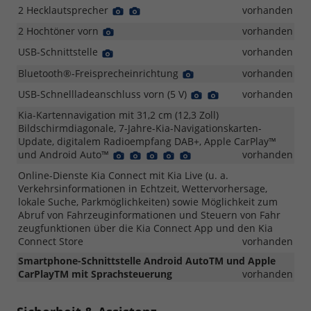
Foto
Foto
2 Hecklautsprecher
Detail
Detail
vorhanden
Foto
Foto
2 Hochtöner vorn
Detail
vorhanden
Foto
USB-Schnittstelle
Detail
vorhanden
Foto
Bluetooth®-Freisprecheinrichtung
Detail
vorhanden
Foto
USB-Schnellladeanschluss vorn (5 V)
Detail
Detail
vorhanden
Foto
Foto
Kia-Kartennavigation mit 31,2 cm (12,3 Zoll)
Bildschirmdiagonale, 7-Jahre-Kia-Navigationskarten-
Update, digitalem Radioempfang DAB+, Apple CarPlay™
und Android Auto™
Detail
Detail
Detail
Detail
Detail
vorhanden
Foto
Foto
Foto
Foto
Foto
Online-Dienste Kia Connect mit Kia Live (u. a.
Verkehrsinformationen in Echtzeit, Wettervorhersage,
lokale Suche, Parkmöglichkeiten) sowie Möglichkeit zum
Abruf von Fahrzeuginformationen und Steuern von Fahr
zeugfunktionen über die Kia Connect App und den Kia
Connect Store
vorhanden
Smartphone-Schnittstelle Android AutoTM und Apple
CarPlayTM mit Sprachsteuerung
vorhanden