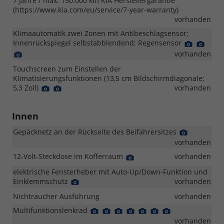
7 Jahre / max. 150.000 km KIA Herstellergarantie
(https://www.kia.com/eu/service/7-year-warranty)
vorhanden
Klimaautomatik zwei Zonen mit Antibeschlagsensor;
Innenrückspiegel selbstabblendend; Regensensor
Detail
Detai
Foto
Foto
Detail
vorhanden
Foto
Touchscreen zum Einstellen der
Klimatisierungsfunktionen (13,5 cm Bildschirmdiagonale;
5,3 Zoll)
Detail
Detail
vorhanden
Foto
Foto
Innen
Gepäcknetz an der Rückseite des Beifahrersitzes
Detail
Foto
vorhanden
12-Volt-Steckdose im Kofferraum
Detail
vorhanden
Foto
elektrische Fensterheber mit Auto-Up/Down-Funktion und
Einklemmschutz
Detail
vorhanden
Foto
Nichtraucher Ausführung
vorhanden
Multifunktionslenkrad
Detail
Detail
Detail
Detail
Detail
Detail
Detail
Foto
Foto
Foto
Foto
Foto
Foto
Foto
vorhanden