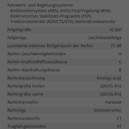
Fahrwerk- und Regelungssysteme
Antiblockiersystem (ABS), Antischlupfregelung (ASR),
Elektronisches Stabilitäts-Programm (ESP),
Traktionskontrolle (ASR/CTS/ETS), Reifendruckkontrolle
Felgengröße
16 Zoll
Felgentyp
Leichtmetallfelge
Lautstärke externes Rollgeräusch der Reifen
71 dB
Reifen-Geschwindigkeitsindex
H
Reifen-Kraftstoffeffizienzklasse
C
Reifen-Nasshaftungsklasse
B
Reifenbezeichnung
Kinergy eco2
Reifengröße hinten
205/55 R16
Reifengröße vorne
205/55 R16
Reifenhersteller
Hankook
Reifentyp
Sommerreifen
Reifenzusatzinfo
C1
Tragfähigkeitsindex
91