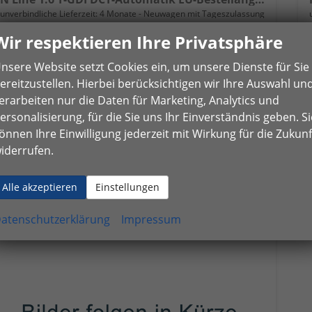
unverbindliche Lieferzeit:
4 Monate
Neuwagen mit Tageszulassung
Wir respektieren Ihre Privatsphäre
Fahrzeugnr.
48907
Getriebe
Doppelkupplungsgetriebe (DSG)
Kraftstoff
Benzin
Leistung
110 kW (150 PS)
nsere Website setzt Cookies ein, um unsere Dienste für Sie
Kilometerstand
10 km
15.01.2026
ereitzustellen. Hierbei berücksichtigen wir Ihre Auswahl un
erarbeiten nur die Daten für Marketing, Analytics und
25.450,– €
Details
ersonalisierung, für die Sie uns Ihr Einverständnis geben. Si
incl. 19% MwSt.
önnen Ihre Einwilligung jederzeit mit Wirkung für die Zukunf
Verbrauch kombiniert:
6,60 l/100km
CO
-Klasse:
E
iderrufen.
2
CO
-Emissionen:
149,00 g/km
2
Alle akzeptieren
Einstellungen
atenschutzerklärung
Impressum