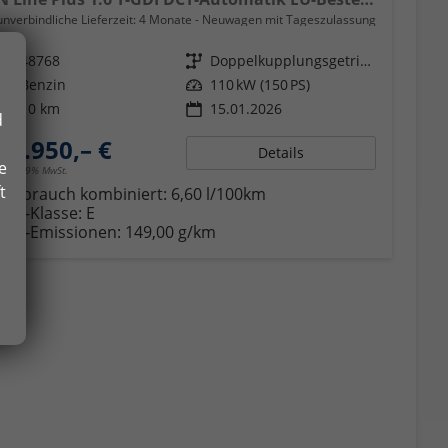
unverbindliche Lieferzeit:
4 Monate
Neuwagen mit Tageszulassung
Fahrzeugnr.
48768
Getriebe
Doppelkupplungsgetriebe (DSG)
Kraftstoff
Benzin
Leistung
110 kW (150 PS)
Kilometerstand
10 km
15.01.2026
d
25.950,– €
Details
e
incl. 19% MwSt.
t
Verbrauch kombiniert:
6,60 l/100km
CO
-Klasse:
E
2
CO
-Emissionen:
149,00 g/km
2