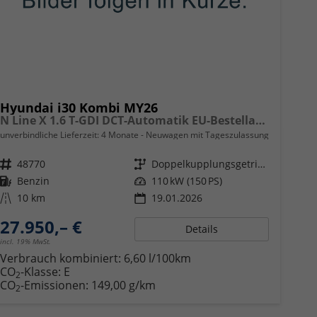
Hyundai i30 Kombi MY26
N Line X 1.6 T-GDI DCT-Automatik EU-Bestellangebot
unverbindliche Lieferzeit:
4 Monate
Neuwagen mit Tageszulassung
Fahrzeugnr.
48770
Getriebe
Doppelkupplungsgetriebe (DSG)
Kraftstoff
Benzin
Leistung
110 kW (150 PS)
Kilometerstand
10 km
19.01.2026
27.950,– €
Details
incl. 19% MwSt.
Verbrauch kombiniert:
6,60 l/100km
CO
-Klasse:
E
2
CO
-Emissionen:
149,00 g/km
2