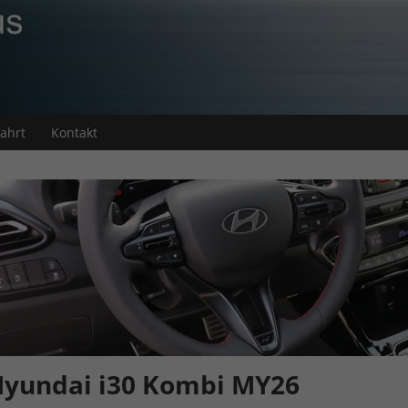
fahrt
Kontakt
yundai i30 Kombi MY26