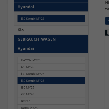
Hi
Hyundai
we
i30 Kombi MY26
a
Kia
GEBRAUCHTWAGEN
Hyundai
BAYON MY26
i20 MY26
i30 Kombi MY25
i30 Kombi MY26
i30 MY25
i30 MY26
Inster
Kona MY25