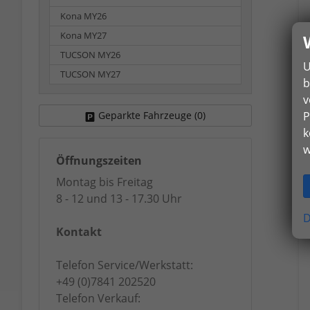
Kona MY26
Kona MY27
TUCSON MY26
U
TUCSON MY27
b
v
P
Geparkte Fahrzeuge (
0
)
k
w
Öffnungszeiten
Montag bis Freitag
8 - 12 und 13 - 17.30 Uhr
D
Kontakt
Telefon Service/Werkstatt:
+49 (0)7841 202520
Telefon Verkauf: