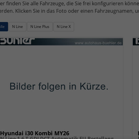
er finden Sie alle Fahrzeuge, die Sie frei konfigurieren könn
rden. Klicken Sie in das Foto oder einen Fahrzeugnamen, um
lle
N Line
N Line Plus
N Line X
Hyundai i30 Kombi MY26
N Line 1.6 T-GDI DCT-Automatik EU-Bestellangebot