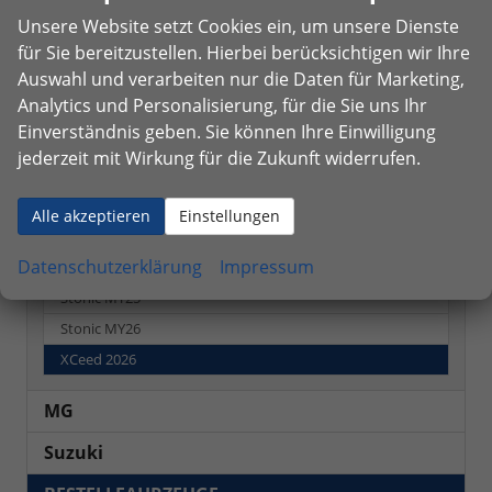
CO
-Emissionen:
155,00 g/km
2
Unsere Website setzt Cookies ein, um unsere Dienste
für Sie bereitzustellen. Hierbei berücksichtigen wir Ihre
Fahrzeugnr.
Auswahl und verarbeiten nur die Daten für Marketing,
Analytics und Personalisierung, für die Sie uns Ihr
Einverständnis geben. Sie können Ihre Einwilligung
NEUWAGEN
jederzeit mit Wirkung für die Zukunft widerrufen.
Kia
Alle akzeptieren
Einstellungen
K4
Datenschutzerklärung
Impressum
K4 Sportswagon
Stonic MY25
Stonic MY26
XCeed 2026
MG
Suzuki