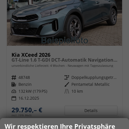
Kia XCeed 2026
GT-Line 1.6 T-GDI DCT-Automatik Navigation, Sitzheizung
unverbindliche Lieferzeit:
4 Wochen
Neuwagen mit Tageszulassung
Fahrzeugnr.
48748
Getriebe
Doppelkupplungsgetriebe (DSG)
Kraftstoff
Benzin
Außenfarbe
Pentametal Metallic
Leistung
132 kW (179 PS)
Kilometerstand
10 km
16.12.2025
29.750,– €
Details
incl. 19% MwSt.
Verbrauch kombiniert:
6,80 l/100km
Wir respektieren Ihre Privatsphäre
CO
-Klasse:
E
2