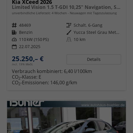
Kia XCeed 2026
Limited Vision 1.5 T-GDI 10,25" Navigation, Sitzheizung
unverbindliche Lieferzeit:
4 Wochen
Neuwagen mit Tageszulassung
Fahrzeugnr.
48469
Getriebe
Schalt. 6-Gang
Kraftstoff
Benzin
Außenfarbe
Yucca Steel Grau Metallic
Leistung
110 kW (150 PS)
Kilometerstand
10 km
22.07.2025
25.250,– €
Details
incl. 19% MwSt.
Verbrauch kombiniert:
6,40 l/100km
CO
-Klasse:
E
2
CO
-Emissionen:
146,00 g/km
2