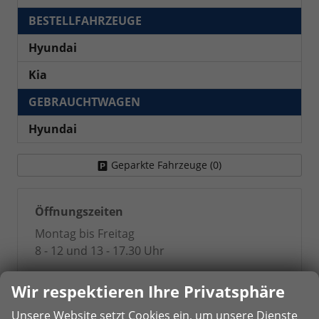
BESTELLFAHRZEUGE
Hyundai
Kia
GEBRAUCHTWAGEN
Hyundai
Geparkte Fahrzeuge (
0
)
Öffnungszeiten
Montag bis Freitag
8 - 12 und 13 - 17.30 Uhr
Kontakt
Wir respektieren Ihre Privatsphäre
Unsere Website setzt Cookies ein, um unsere Dienste