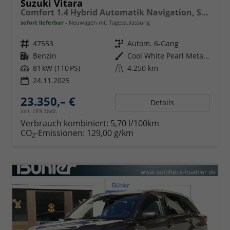
Suzuki Vitara
Comfort 1.4 Hybrid Automatik Navigation, Sitzheizung, 17" Alufelgen, Rückfahrkamera
sofort lieferbar
Neuwagen mit Tageszulassung
Fahrzeugnr.
47553
Getriebe
Autom. 6-Gang
Kraftstoff
Benzin
Außenfarbe
Cool White Pearl Metallic
Leistung
81 kW (110 PS)
Kilometerstand
4.250 km
24.11.2025
23.350,– €
Details
incl. 19% MwSt.
Verbrauch kombiniert:
5,70 l/100km
CO
-Emissionen:
129,00 g/km
2