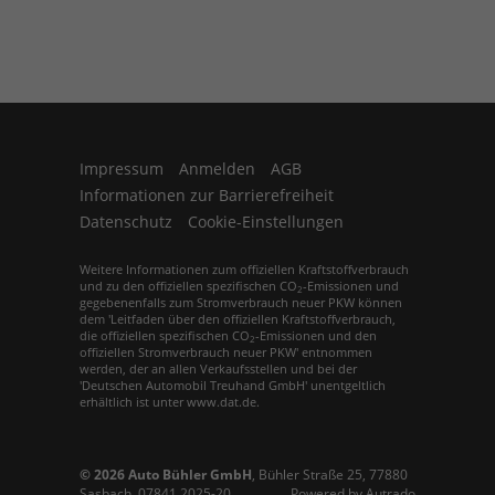
Impressum
Anmelden
AGB
Informationen zur Barrierefreiheit
Datenschutz
Cookie-Einstellungen
Weitere Informationen zum offiziellen Kraftstoffverbrauch
und zu den offiziellen spezifischen CO
-Emissionen und
2
gegebenenfalls zum Stromverbrauch neuer PKW können
dem 'Leitfaden über den offiziellen Kraftstoffverbrauch,
die offiziellen spezifischen CO
-Emissionen und den
2
offiziellen Stromverbrauch neuer PKW' entnommen
werden, der an allen Verkaufsstellen und bei der
'Deutschen Automobil Treuhand GmbH' unentgeltlich
erhältlich ist unter www.dat.de.
© 2026
Auto Bühler GmbH
,
Bühler Straße 25
,
77880
Sasbach,
07841 2025-20
Powered by Autrado