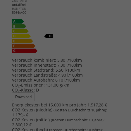
ZUSTAND
unfallfrei
HSN/TSN
5984/ACC
Verbrauch kombiniert:
5,80 l/100km
Verbrauch Innenstadt:
7,30 l/100km
Verbrauch Stadtrand:
5,50 l/100km
Verbrauch Landstraße:
4,90 l/100km
Verbrauch Autobahn:
6,10 l/100km
CO
-Emissionen:
131,00 g/km
2
CO
-Klasse:
D
2
Download
Energiekosten bei 15.000 km pro Jahr:
1.517,28 €
CO2 Kosten (niedrig)
:
(Kosten Durchschnitt 10 Jahre)
1.179,- €
CO2 Kosten (mittel)
:
(Kosten Durchschnitt 10 Jahre)
2.800,12 €
CO2 Kosten (hoch)
:
(Kosten Durchschnitt 10 Jahre)