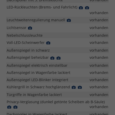
LED-Rückleuchten (Brems- und Fahrlicht)
Detail
Detail
Foto
Foto
vorhanden
Leuchtweitenregulierung manuell
Detail
vorhanden
Foto
Lichtsensor
Detail
vorhanden
Foto
Nebelschlussleuchte
vorhanden
Voll-LED-Scheinwerfer
Detail
vorhanden
Foto
Außenspiegel in schwarz
vorhanden
Außenspiegel beheizbar
Detail
Detail
vorhanden
Foto
Foto
Außenspiegel elektrisch einstellbar
vorhanden
Außenspiegel in Wagenfarbe lackiert
vorhanden
Außenspiegel LED-Blinker integriert
vorhanden
Kühlergrill in Schwarz hochglänzend
Detail
Detail
vorhanden
Foto
Foto
Türgriffe in Wagenfarbe lackiert
vorhanden
Privacy-Verglasung (dunkel getönte Scheiben ab B-Säule)
Detail
Detail
vorhanden
Foto
Foto
Dachspoiler in Wagenfarbe lackiert
vorhanden