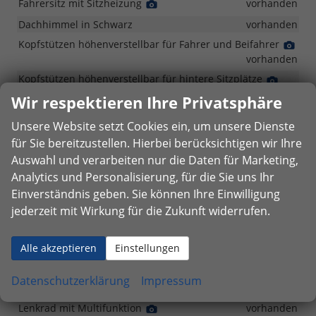
Fahrersitz mit Sitzheizung
Detail
vorhanden
Foto
Dachhimmel in Schwarz
vorhanden
Kopfstützen höhenverstellbar für Fahrer und Beifahrer
Deta
Fot
vorhanden
Kopfstützen höhenverstellbar für hintere Sitzplätze
Detail
Foto
vorhanden
Wir respektieren Ihre Privatsphäre
Innenspiegel manuell abblendbar
Detail
vorhanden
Unsere Website setzt Cookies ein, um unsere Dienste
Foto
Digitales Cockpit mit 10,3-Zoll-Display
Detail
Detail
vorhanden
für Sie bereitzustellen. Hierbei berücksichtigen wir Ihre
Foto
Foto
Klimaautomatik
Detail
Detail
vorhanden
Auswahl und verarbeiten nur die Daten für Marketing,
Foto
Foto
Analytics und Personalisierung, für die Sie uns Ihr
Fensterheber elektrisch für vordere Fenster
Detail
Detail
Detail
Foto
Foto
Foto
vorhanden
Einverständnis geben. Sie können Ihre Einwilligung
jederzeit mit Wirkung für die Zukunft widerrufen.
Fensterheber elektrisch für hintere Fenster
Detail
Foto
vorhanden
Lenkrad beheizbar
Detail
vorhanden
Alle akzeptieren
Einstellungen
Foto
Lenkrad höhen- und längsverstellbar
vorhanden
Datenschutzerklärung
Impressum
Lenkrad in Leder
vorhanden
Lenkrad mit Multifunktion
Detail
vorhanden