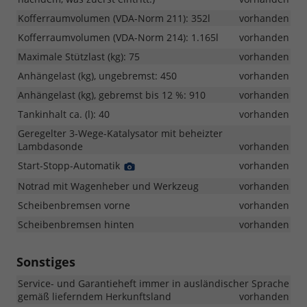
Kofferraumvolumen (VDA-Norm 211): 352l
vorhanden
Kofferraumvolumen (VDA-Norm 214): 1.165l
vorhanden
Maximale Stützlast (kg): 75
vorhanden
Anhängelast (kg), ungebremst: 450
vorhanden
Anhängelast (kg), gebremst bis 12 %: 910
vorhanden
Tankinhalt ca. (l): 40
vorhanden
Geregelter 3-Wege-Katalysator mit beheizter
Lambdasonde
vorhanden
Start-Stopp-Automatik
Detail
vorhanden
Foto
Notrad mit Wagenheber und Werkzeug
vorhanden
Scheibenbremsen vorne
vorhanden
Scheibenbremsen hinten
vorhanden
Sonstiges
Service- und Garantieheft immer in ausländischer Sprache
gemäß lieferndem Herkunftsland
vorhanden