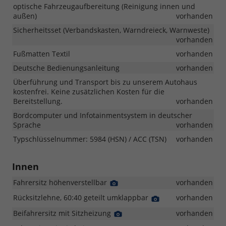
optische Fahrzeugaufbereitung (Reinigung innen und
außen)
vorhanden
Sicherheitsset (Verbandskasten, Warndreieck, Warnweste)
vorhanden
Fußmatten Textil
vorhanden
Deutsche Bedienungsanleitung
vorhanden
Überführung und Transport bis zu unserem Autohaus
kostenfrei. Keine zusätzlichen Kosten für die
Bereitstellung.
vorhanden
Bordcomputer und Infotainmentsystem in deutscher
Sprache
vorhanden
Typschlüsselnummer: 5984 (HSN) / ACC (TSN)
vorhanden
Innen
Fahrersitz höhenverstellbar
Detail
vorhanden
Foto
Rücksitzlehne, 60:40 geteilt umklappbar
Detail
vorhanden
Foto
Beifahrersitz mit Sitzheizung
Detail
vorhanden
Foto