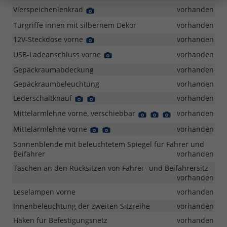
Foto
Vierspeichenlenkrad
Detail
vorhanden
Foto
Türgriffe innen mit silbernem Dekor
vorhanden
12V-Steckdose vorne
Detail
vorhanden
Foto
USB-Ladeanschluss vorne
Detail
vorhanden
Foto
Gepäckraumabdeckung
vorhanden
Gepäckraumbeleuchtung
vorhanden
Lederschaltknauf
Detail
Detail
vorhanden
Foto
Foto
Mittelarmlehne vorne, verschiebbar
Detail
Detail
Detail
vorhanden
Foto
Foto
Foto
Mittelarmlehne vorne
Detail
Detail
vorhanden
Foto
Foto
Sonnenblende mit beleuchtetem Spiegel für Fahrer und
Beifahrer
vorhanden
Taschen an den Rücksitzen von Fahrer- und Beifahrersitz
vorhanden
Leselampen vorne
vorhanden
Innenbeleuchtung der zweiten Sitzreihe
vorhanden
Haken für Befestigungsnetz
vorhanden