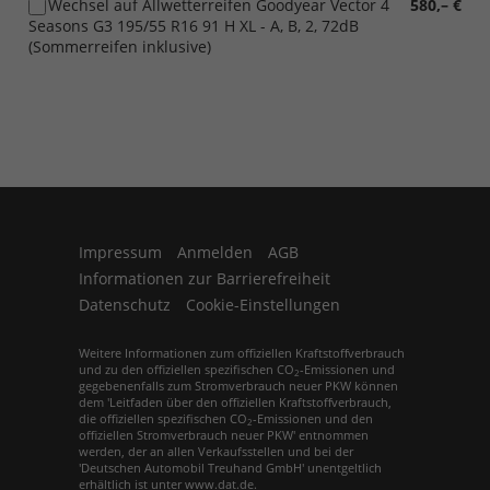
Wechsel auf Allwetterreifen Goodyear Vector 4
580,– €
Seasons G3 195/55 R16 91 H XL - A, B, 2, 72dB
(Sommerreifen inklusive)
Impressum
Anmelden
AGB
Informationen zur Barrierefreiheit
Datenschutz
Cookie-Einstellungen
Weitere Informationen zum offiziellen Kraftstoffverbrauch
und zu den offiziellen spezifischen CO
-Emissionen und
2
gegebenenfalls zum Stromverbrauch neuer PKW können
dem 'Leitfaden über den offiziellen Kraftstoffverbrauch,
die offiziellen spezifischen CO
-Emissionen und den
2
offiziellen Stromverbrauch neuer PKW' entnommen
werden, der an allen Verkaufsstellen und bei der
'Deutschen Automobil Treuhand GmbH' unentgeltlich
erhältlich ist unter www.dat.de.