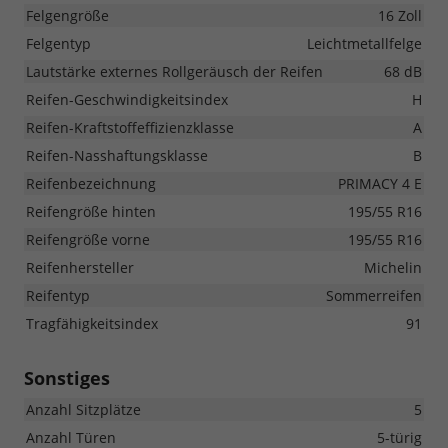
Felgengröße
16 Zoll
Felgentyp
Leichtmetallfelge
Lautstärke externes Rollgeräusch der Reifen
68 dB
Reifen-Geschwindigkeitsindex
H
Reifen-Kraftstoffeffizienzklasse
A
Reifen-Nasshaftungsklasse
B
Reifenbezeichnung
PRIMACY 4 E
Reifengröße hinten
195/55 R16
Reifengröße vorne
195/55 R16
Reifenhersteller
Michelin
Reifentyp
Sommerreifen
Tragfähigkeitsindex
91
Sonstiges
Anzahl Sitzplätze
5
Anzahl Türen
5-türig