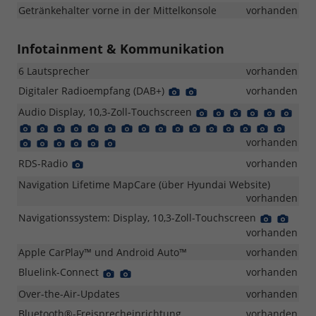
Getränkehalter vorne in der Mittelkonsole
vorhanden
Infotainment & Kommunikation
6 Lautsprecher
vorhanden
Digitaler Radioempfang (DAB+)
Detail
Detail
vorhanden
Foto
Foto
Audio Display, 10,3-Zoll-Touchscreen
Detail
Detail
Detail
Detail
Detail
Deta
Foto
Foto
Foto
Foto
Foto
Foto
Detail
Detail
Detail
Detail
Detail
Detail
Detail
Detail
Detail
Detail
Detail
Detail
Detail
Detail
Detail
Detail
Foto
Foto
Foto
Foto
Foto
Foto
Foto
Foto
Foto
Foto
Foto
Foto
Foto
Foto
Foto
Foto
Detail
Detail
Detail
Detail
Detail
Detail
vorhanden
Foto
Foto
Foto
Foto
Foto
Foto
RDS-Radio
Detail
vorhanden
Foto
Navigation Lifetime MapCare (über Hyundai Website)
vorhanden
Navigationssystem: Display, 10,3-Zoll-Touchscreen
Detail
Detai
Foto
Foto
vorhanden
Apple CarPlay™ und Android Auto™
vorhanden
Bluelink-Connect
Detail
Detail
vorhanden
Foto
Foto
Over-the-Air-Updates
vorhanden
Bluetooth®-Freisprecheinrichtung
vorhanden