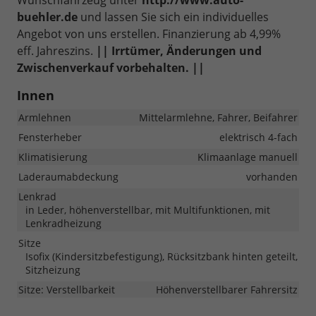
Wunschfahrzeug unter
http://www.auto-
buehler.de
und lassen Sie sich ein individuelles
Angebot von uns erstellen. Finanzierung ab 4,99%
eff. Jahreszins.
|| Irrtümer, Änderungen und
Zwischenverkauf vorbehalten. ||
Innen
Armlehnen
Mittelarmlehne, Fahrer, Beifahrer
Fensterheber
elektrisch 4-fach
Klimatisierung
Klimaanlage manuell
Laderaumabdeckung
vorhanden
Lenkrad
in Leder, höhenverstellbar, mit Multifunktionen, mit
Lenkradheizung
Sitze
Isofix (Kindersitzbefestigung), Rücksitzbank hinten geteilt,
Sitzheizung
Sitze: Verstellbarkeit
Höhenverstellbarer Fahrersitz