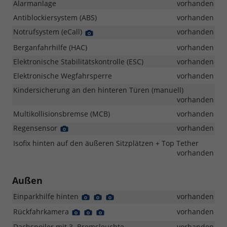
Alarmanlage
vorhanden
Antiblockiersystem (ABS)
vorhanden
Notrufsystem (eCall)
Detail
vorhanden
Foto
Berganfahrhilfe (HAC)
vorhanden
Elektronische Stabilitätskontrolle (ESC)
vorhanden
Elektronische Wegfahrsperre
vorhanden
Kindersicherung an den hinteren Türen (manuell)
vorhanden
Multikollisionsbremse (MCB)
vorhanden
Regensensor
Detail
vorhanden
Foto
Isofix hinten auf den äußeren Sitzplätzen + Top Tether
vorhanden
Außen
Einparkhilfe hinten
Detail
Detail
Detail
vorhanden
Foto
Foto
Foto
Rückfahrkamera
Detail
Detail
Detail
vorhanden
Foto
Foto
Foto
Dachspoiler mit 3. Bremsleuchte
vorhanden