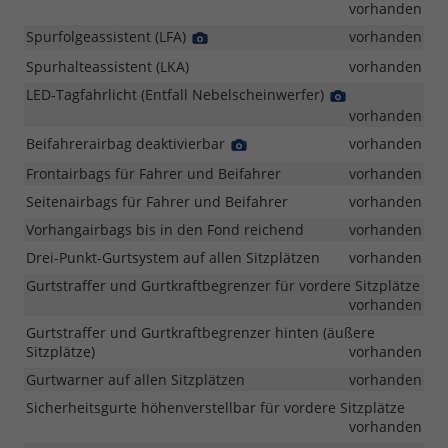
Foto
vorhanden
Spurfolgeassistent (LFA)
Detail
vorhanden
Foto
Spurhalteassistent (LKA)
vorhanden
LED-Tagfahrlicht (Entfall Nebelscheinwerfer)
Detail
Foto
vorhanden
Beifahrerairbag deaktivierbar
Detail
vorhanden
Foto
Frontairbags für Fahrer und Beifahrer
vorhanden
Seitenairbags für Fahrer und Beifahrer
vorhanden
Vorhangairbags bis in den Fond reichend
vorhanden
Drei-Punkt-Gurtsystem auf allen Sitzplätzen
vorhanden
Gurtstraffer und Gurtkraftbegrenzer für vordere Sitzplätze
vorhanden
Gurtstraffer und Gurtkraftbegrenzer hinten (äußere
Sitzplätze)
vorhanden
Gurtwarner auf allen Sitzplätzen
vorhanden
Sicherheitsgurte höhenverstellbar für vordere Sitzplätze
vorhanden