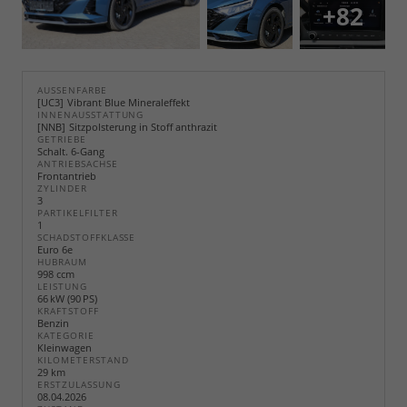
+82
AUSSENFARBE
UC3
Vibrant Blue Mineraleffekt
INNENAUSSTATTUNG
NNB
Sitzpolsterung in Stoff anthrazit
GETRIEBE
Schalt. 6-Gang
ANTRIEBSACHSE
Frontantrieb
ZYLINDER
3
PARTIKELFILTER
1
SCHADSTOFFKLASSE
Euro 6e
HUBRAUM
998 ccm
LEISTUNG
66 kW (90 PS)
KRAFTSTOFF
Benzin
KATEGORIE
Kleinwagen
KILOMETERSTAND
29 km
ERSTZULASSUNG
08.04.2026