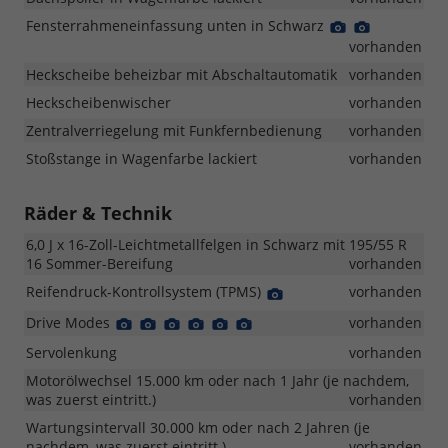
Fensterrahmeneinfassung unten in Schwarz
Detail
Detail
Foto
Foto
vorhanden
Heckscheibe beheizbar mit Abschaltautomatik
vorhanden
Heckscheibenwischer
vorhanden
Zentralverriegelung mit Funkfernbedienung
vorhanden
Stoßstange in Wagenfarbe lackiert
vorhanden
Räder & Technik
6,0 J x 16-Zoll-Leichtmetallfelgen in Schwarz mit 195/55 R
16 Sommer-Bereifung
vorhanden
Reifendruck-Kontrollsystem (TPMS)
Detail
vorhanden
Foto
Drive Modes
Detail
Detail
Detail
Detail
Detail
Detail
vorhanden
Foto
Foto
Foto
Foto
Foto
Foto
Servolenkung
vorhanden
Motorölwechsel 15.000 km oder nach 1 Jahr (je nachdem,
was zuerst eintritt.)
vorhanden
Wartungsintervall 30.000 km oder nach 2 Jahren (je
nachdem, was zuerst eintritt.)
vorhanden