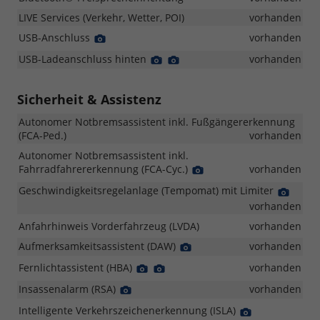
LIVE Services (Verkehr, Wetter, POI)
vorhanden
USB-Anschluss
Detail
vorhanden
Foto
USB-Ladeanschluss hinten
Detail
Detail
vorhanden
Foto
Foto
Sicherheit & Assistenz
Autonomer Notbremsassistent inkl. Fußgängererkennung
(FCA-Ped.)
vorhanden
Autonomer Notbremsassistent inkl.
Fahrradfahrererkennung (FCA-Cyc.)
Detail
vorhanden
Foto
Geschwindigkeitsregelanlage (Tempomat) mit Limiter
Detail
Foto
vorhanden
Anfahrhinweis Vorderfahrzeug (LVDA)
vorhanden
Aufmerksamkeitsassistent (DAW)
Detail
vorhanden
Foto
Fernlichtassistent (HBA)
Detail
Detail
vorhanden
Foto
Foto
Insassenalarm (RSA)
Detail
vorhanden
Foto
Intelligente Verkehrszeichenerkennung (ISLA)
Detail