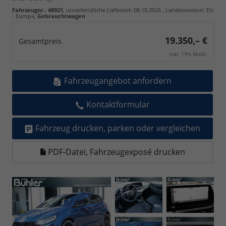
Fahrzeugnr.
:
48921
, unverbindliche Lieferzeit:
08.10.2026
, Landesversion: EU
- Europa,
Gebrauchtwagen
19.350,– €
Gesamtpreis
inkl. 19% MwSt.
Fahrzeugangebot anfordern
Kontaktformular
Fahrzeug drucken, parken oder vergleichen
PDF-Datei, Fahrzeugexposé drucken