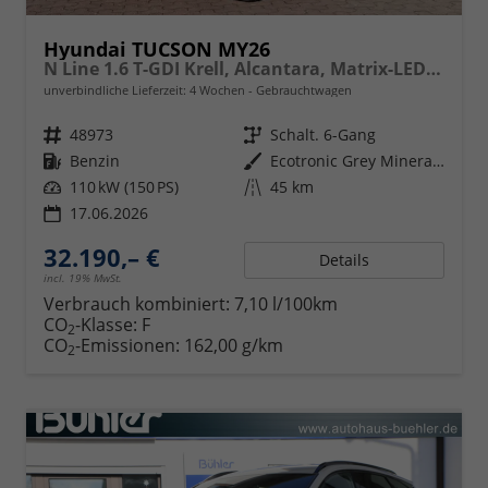
Hyundai TUCSON MY26
N Line 1.6 T-GDI Krell, Alcantara, Matrix-LED-Scheinwerfer
unverbindliche Lieferzeit:
4 Wochen
Gebrauchtwagen
Fahrzeugnr.
48973
Getriebe
Schalt. 6-Gang
Kraftstoff
Benzin
Außenfarbe
Ecotronic Grey Mineraleffekt
Leistung
110 kW (150 PS)
Kilometerstand
45 km
17.06.2026
32.190,– €
Details
incl. 19% MwSt.
Verbrauch kombiniert:
7,10 l/100km
CO
-Klasse:
F
2
CO
-Emissionen:
162,00 g/km
2