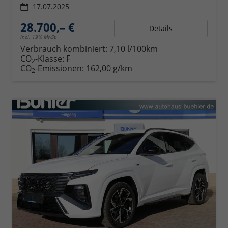
17.07.2025
28.700,– €
Details
incl. 19% MwSt.
Verbrauch kombiniert:
7,10 l/100km
CO
-Klasse:
F
2
CO
-Emissionen:
162,00 g/km
2