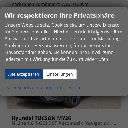
Verbrauch kombiniert:
7,10 l/100km
CO
-Klasse:
F
2
Wir respektieren Ihre Privatsphäre
CO
-Emissionen:
162,00 g/km
2
Unsere Website setzt Cookies ein, um unsere Dienste
für Sie bereitzustellen. Hierbei berücksichtigen wir Ihre
Auswahl und verarbeiten nur die Daten für Marketing,
Analytics und Personalisierung, für die Sie uns Ihr
Einverständnis geben. Sie können Ihre Einwilligung
jederzeit mit Wirkung für die Zukunft widerrufen.
Alle akzeptieren
Einstellungen
Datenschutzerklärung
Impressum
Hyundai TUCSON MY26
N Line 1.6 T-GDI DCT Automatik Navigation, Sitzheizung, Totwinkelwarner