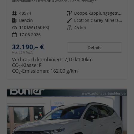
unverbindliche Lieferzeit:
4 Wochen
Gebrauchtwagen
Fahrzeugnr.
48574
Getriebe
Doppelkupplungsgetriebe (DSG)
Kraftstoff
Benzin
Außenfarbe
Ecotronic Grey Mineraleffekt
Leistung
110 kW (150 PS)
Kilometerstand
45 km
17.06.2026
32.190,– €
Details
incl. 19% MwSt.
Verbrauch kombiniert:
7,10 l/100km
CO
-Klasse:
F
2
CO
-Emissionen:
162,00 g/km
2