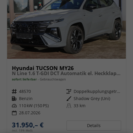
Hyundai TUCSON MY26
N Line 1.6 T-GDI DCT Automatik el. Heckklappe, Navigation, Sitzheizung, Totwinkelwarner
sofort lieferbar
Gebrauchtwagen
Fahrzeugnr.
48570
Getriebe
Doppelkupplungsgetriebe (DSG)
Kraftstoff
Benzin
Außenfarbe
Shadow Grey (Uni)
Leistung
110 kW (150 PS)
Kilometerstand
33 km
28.07.2026
31.950,– €
Details
incl. 19% MwSt.