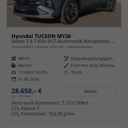
Hyundai TUCSON MY26
Select 1.6 T-GDI DCT-Automatik Navigation, Sitzheizung, Klimaautomatik
unverbindliche Lieferzeit:
4 Wochen
Gebrauchtwagen
Fahrzeugnr.
48575
Getriebe
Doppelkupplungsgetriebe (DSG)
Kraftstoff
Benzin
Außenfarbe
Ecotronic Grey Mineraleffekt
Leistung
110 kW (150 PS)
Kilometerstand
35 km
01.06.2026
28.650,– €
Details
incl. 19% MwSt.
Verbrauch kombiniert:
7,10 l/100km
CO
-Klasse:
F
2
CO
-Emissionen:
162,00 g/km
2