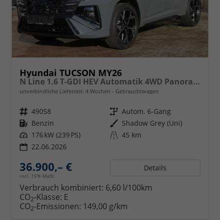
Hyundai TUCSON MY26
N Line 1.6 T-GDI HEV Automatik 4WD Panoramadach, el. Heckklappe, Navigation, Sitzheizung, Totwinkelwarner
unverbindliche Lieferzeit:
4 Wochen
Gebrauchtwagen
Fahrzeugnr.
49058
Getriebe
Autom. 6-Gang
Kraftstoff
Benzin
Außenfarbe
Shadow Grey (Uni)
Leistung
176 kW (239 PS)
Kilometerstand
45 km
22.06.2026
36.900,– €
Details
incl. 19% MwSt.
Verbrauch kombiniert:
6,60 l/100km
CO
-Klasse:
E
2
CO
-Emissionen:
149,00 g/km
2