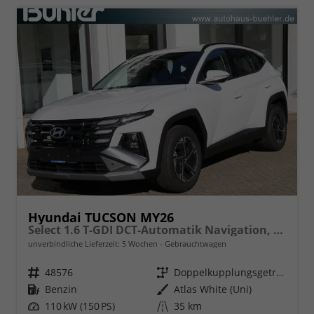
Hyundai TUCSON MY26
Select 1.6 T-GDI DCT-Automatik Navigation, Sitzheizung, Klimaautomatik
unverbindliche Lieferzeit:
5 Wochen
Gebrauchtwagen
Fahrzeugnr.
48576
Getriebe
Doppelkupplungsgetriebe (DSG)
Kraftstoff
Benzin
Außenfarbe
Atlas White (Uni)
Leistung
110 kW (150 PS)
Kilometerstand
35 km