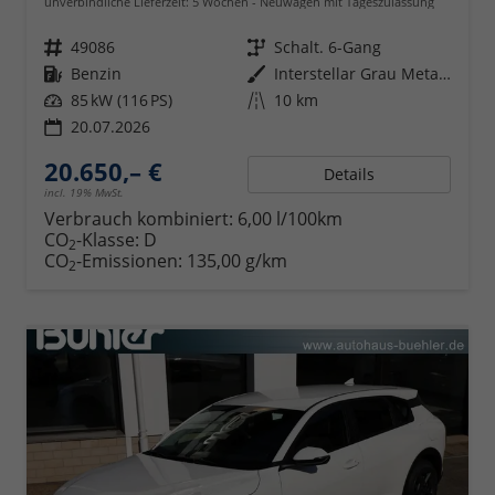
unverbindliche Lieferzeit:
5 Wochen
Neuwagen mit Tageszulassung
Fahrzeugnr.
49086
Getriebe
Schalt. 6-Gang
Kraftstoff
Benzin
Außenfarbe
Interstellar Grau Metallic
Leistung
85 kW (116 PS)
Kilometerstand
10 km
20.07.2026
20.650,– €
Details
incl. 19% MwSt.
Verbrauch kombiniert:
6,00 l/100km
CO
-Klasse:
D
2
CO
-Emissionen:
135,00 g/km
2