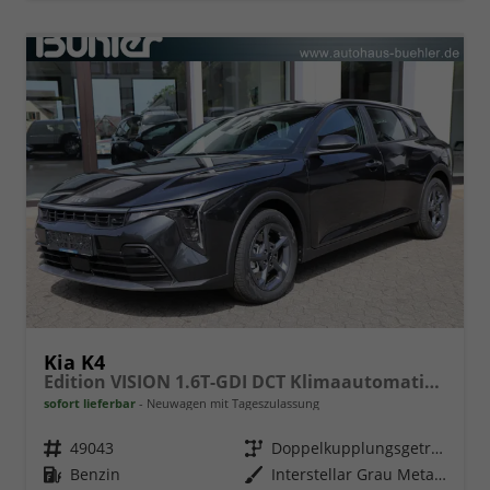
Kia K4
Edition VISION 1.6T-GDI DCT Klimaautomatik, Sitzheizung, Navigation, Apple Carplay, Android Auto
sofort lieferbar
Neuwagen mit Tageszulassung
Fahrzeugnr.
49043
Getriebe
Doppelkupplungsgetriebe (DSG)
Kraftstoff
Benzin
Außenfarbe
Interstellar Grau Metallic