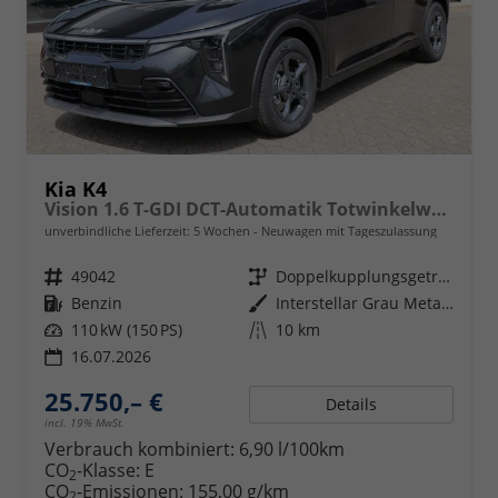
Kia K4
Vision 1.6 T-GDI DCT-Automatik Totwinkelwarner, Navigation, Sitzheizung, LED-Scheinwerfer
unverbindliche Lieferzeit:
5 Wochen
Neuwagen mit Tageszulassung
Fahrzeugnr.
49042
Getriebe
Doppelkupplungsgetriebe (DSG)
Kraftstoff
Benzin
Außenfarbe
Interstellar Grau Metallic
Leistung
110 kW (150 PS)
Kilometerstand
10 km
16.07.2026
25.750,– €
Details
incl. 19% MwSt.
Verbrauch kombiniert:
6,90 l/100km
CO
-Klasse:
E
2
CO
-Emissionen:
155,00 g/km
2