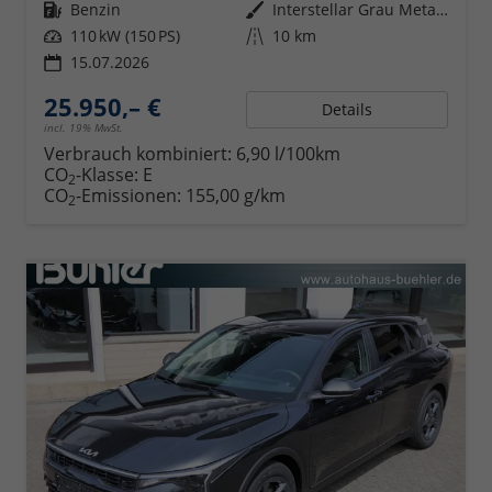
Kraftstoff
Benzin
Außenfarbe
Interstellar Grau Metallic
Leistung
110 kW (150 PS)
Kilometerstand
10 km
15.07.2026
25.950,– €
Details
incl. 19% MwSt.
Verbrauch kombiniert:
6,90 l/100km
CO
-Klasse:
E
2
CO
-Emissionen:
155,00 g/km
2