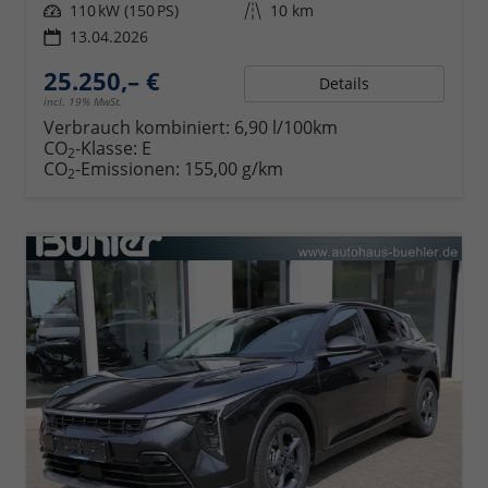
Leistung
110 kW (150 PS)
Kilometerstand
10 km
13.04.2026
25.250,– €
Details
incl. 19% MwSt.
Verbrauch kombiniert:
6,90 l/100km
CO
-Klasse:
E
2
CO
-Emissionen:
155,00 g/km
2