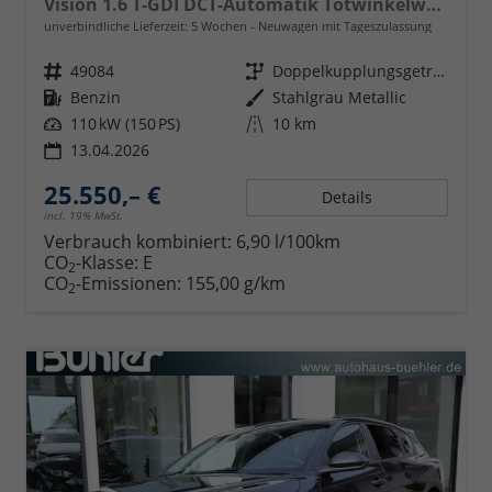
Vision 1.6 T-GDI DCT-Automatik Totwinkelwarner, Navigation, Sitzheizung, LED-Scheinwerfer
unverbindliche Lieferzeit:
5 Wochen
Neuwagen mit Tageszulassung
Fahrzeugnr.
49084
Getriebe
Doppelkupplungsgetriebe (DSG)
Kraftstoff
Benzin
Außenfarbe
Stahlgrau Metallic
Leistung
110 kW (150 PS)
Kilometerstand
10 km
13.04.2026
25.550,– €
Details
incl. 19% MwSt.
Verbrauch kombiniert:
6,90 l/100km
CO
-Klasse:
E
2
CO
-Emissionen:
155,00 g/km
2