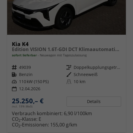
Kia K4
Edition VISION 1.6T-GDI DCT Klimaautomatik, Sitzheizung, Navigation, Apple Carplay, Android Auto
sofort lieferbar
Neuwagen mit Tageszulassung
Fahrzeugnr.
49039
Getriebe
Doppelkupplungsgetriebe (DSG)
Kraftstoff
Benzin
Außenfarbe
Schneeweiß
Leistung
110 kW (150 PS)
Kilometerstand
10 km
12.04.2026
25.250,– €
Details
incl. 19% MwSt.
Verbrauch kombiniert:
6,90 l/100km
CO
-Klasse:
E
2
CO
-Emissionen:
155,00 g/km
2