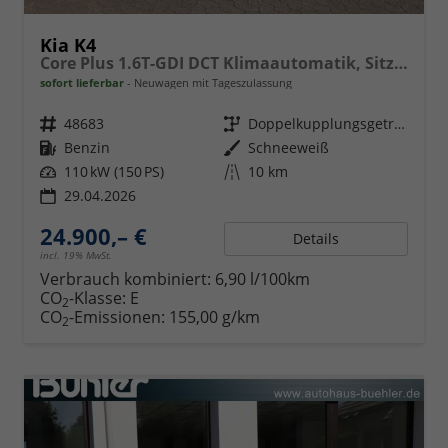
Kia K4
Core Plus 1.6T-GDI DCT Klimaautomatik, Sitzheizung, Navigation, Apple Carplay, Android Auto
sofort lieferbar
Neuwagen mit Tageszulassung
Fahrzeugnr.
48683
Getriebe
Doppelkupplungsgetriebe (DSG)
Kraftstoff
Benzin
Außenfarbe
Schneeweiß
Leistung
110 kW (150 PS)
Kilometerstand
10 km
29.04.2026
24.900,– €
Details
incl. 19% MwSt.
Verbrauch kombiniert:
6,90 l/100km
CO
-Klasse:
E
2
CO
-Emissionen:
155,00 g/km
2