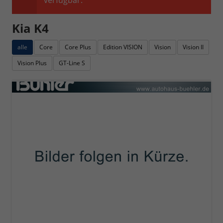
verfügbar.
Kia K4
alle
Core
Core Plus
Edition VISION
Vision
Vision II
Vision Plus
GT-Line S