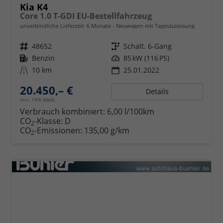
Kia K4
Core 1.0 T-GDI EU-Bestellfahrzeug
unverbindliche Lieferzeit:
6 Monate
Neuwagen mit Tageszulassung
Fahrzeugnr.
48652
Getriebe
Schalt. 6-Gang
Kraftstoff
Benzin
Leistung
85 kW (116 PS)
Kilometerstand
10 km
25.01.2022
20.450,– €
Details
incl. 19% MwSt.
Verbrauch kombiniert:
6,00 l/100km
CO
-Klasse:
D
2
CO
-Emissionen:
135,00 g/km
2