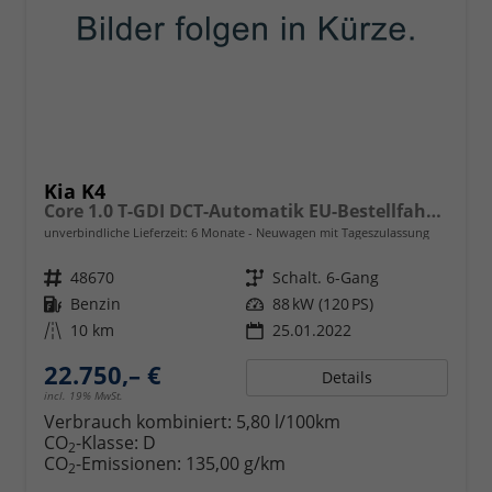
Kia K4
Core 1.0 T-GDI DCT-Automatik EU-Bestellfahrzeug
unverbindliche Lieferzeit:
6 Monate
Neuwagen mit Tageszulassung
Fahrzeugnr.
48670
Getriebe
Schalt. 6-Gang
Kraftstoff
Benzin
Leistung
88 kW (120 PS)
Kilometerstand
10 km
25.01.2022
22.750,– €
Details
incl. 19% MwSt.
Verbrauch kombiniert:
5,80 l/100km
CO
-Klasse:
D
2
CO
-Emissionen:
135,00 g/km
2