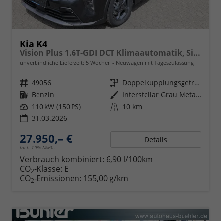
Kia K4
Vision Plus 1.6T-GDI DCT Klimaautomatik, Sitzheizung, Navigation, Apple Carplay, Android Auto
unverbindliche Lieferzeit:
5 Wochen
Neuwagen mit Tageszulassung
Fahrzeugnr.
49056
Getriebe
Doppelkupplungsgetriebe (DSG)
Kraftstoff
Benzin
Außenfarbe
Interstellar Grau Metallic
Leistung
110 kW (150 PS)
Kilometerstand
10 km
31.03.2026
27.950,– €
Details
incl. 19% MwSt.
Verbrauch kombiniert:
6,90 l/100km
CO
-Klasse:
E
2
CO
-Emissionen:
155,00 g/km
2