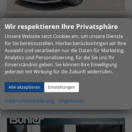
Kia K4
Wir respektieren Ihre Privatsphäre
Vision 1.0 T-GDI Totwinkelwarner, Navigation, Sitzheizung, LED-Scheinwerfer
unverbindliche Lieferzeit:
5 Wochen
Neuwagen mit Tageszulassung
Unsere Website setzt Cookies ein, um unsere Dienste
für Sie bereitzustellen. Hierbei berücksichtigen wir Ihre
Fahrzeugnr.
49048
Getriebe
Schalt. 6-Gang
Auswahl und verarbeiten nur die Daten für Marketing,
Kraftstoff
Benzin
Außenfarbe
Stahlgrau Metallic
Analytics und Personalisierung, für die Sie uns Ihr
Leistung
85 kW (116 PS)
Kilometerstand
10 km
Einverständnis geben. Sie können Ihre Einwilligung
10.06.2026
jederzeit mit Wirkung für die Zukunft widerrufen.
22.750,– €
Details
incl. 19% MwSt.
Alle akzeptieren
Einstellungen
Verbrauch kombiniert:
6,00 l/100km
CO
-Klasse:
D
2
CO
-Emissionen:
135,00 g/km
Datenschutzerklärung
Impressum
2