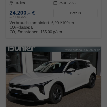
Kilometerstand
10 km
25.01.2022
24.200,– €
Details
incl. 19% MwSt.
Verbrauch kombiniert:
6,90 l/100km
CO
-Klasse:
E
2
CO
-Emissionen:
155,00 g/km
2