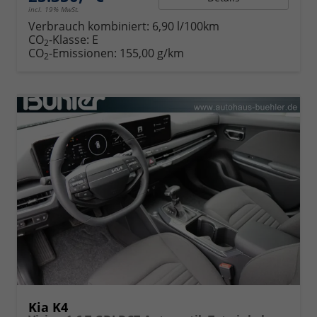
incl. 19% MwSt.
Verbrauch kombiniert:
6,90 l/100km
CO
-Klasse:
E
2
CO
-Emissionen:
155,00 g/km
2
Kia K4