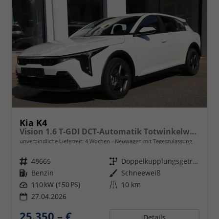
Kia K4
Vision 1.6 T-GDI DCT-Automatik Totwinkelwarner, Navigation, LED-Scheinwerfer
unverbindliche Lieferzeit:
4 Wochen
Neuwagen mit Tageszulassung
Fahrzeugnr.
48665
Getriebe
Doppelkupplungsgetriebe (DSG)
Kraftstoff
Benzin
Außenfarbe
Schneeweiß
Leistung
110 kW (150 PS)
Kilometerstand
10 km
27.04.2026
25.350,– €
Details