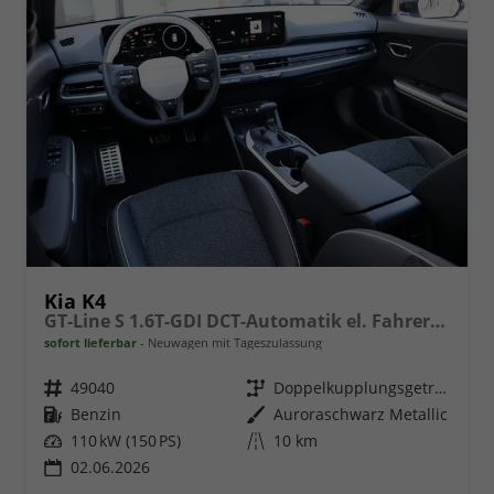
Kia K4
GT-Line S 1.6T-GDI DCT-Automatik el. Fahrersitz, Navigation, LED-Scheinwerfer
sofort lieferbar
Neuwagen mit Tageszulassung
Fahrzeugnr.
49040
Getriebe
Doppelkupplungsgetriebe (DSG)
Kraftstoff
Benzin
Außenfarbe
Auroraschwarz Metallic
Leistung
110 kW (150 PS)
Kilometerstand
10 km
02.06.2026