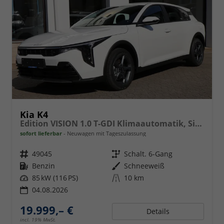
Kia K4
Edition VISION 1.0 T-GDI Klimaautomatik, Sitzheizung, Navigation, Apple Carplay, Android Auto
sofort lieferbar
Neuwagen mit Tageszulassung
Fahrzeugnr.
49045
Getriebe
Schalt. 6-Gang
Kraftstoff
Benzin
Außenfarbe
Schneeweiß
Leistung
85 kW (116 PS)
Kilometerstand
10 km
04.08.2026
19.999,– €
Details
incl. 19% MwSt.