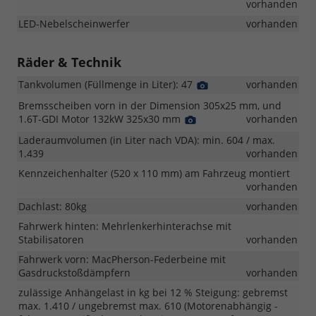
Foto
Foto
vorhanden
LED-Nebelscheinwerfer
vorhanden
Räder & Technik
Tankvolumen (Füllmenge in Liter): 47
Detail
vorhanden
Foto
Bremsscheiben vorn in der Dimension 305x25 mm, und
1.6T-GDI Motor 132kW 325x30 mm
Detail
vorhanden
Foto
Laderaumvolumen (in Liter nach VDA): min. 604 / max.
1.439
vorhanden
Kennzeichenhalter (520 x 110 mm) am Fahrzeug montiert
vorhanden
Dachlast: 80kg
vorhanden
Fahrwerk hinten: Mehrlenkerhinterachse mit
Stabilisatoren
vorhanden
Fahrwerk vorn: MacPherson-Federbeine mit
Gasdruckstoßdämpfern
vorhanden
zulässige Anhängelast in kg bei 12 % Steigung: gebremst
max. 1.410 / ungebremst max. 610 (Motorenabhängig -