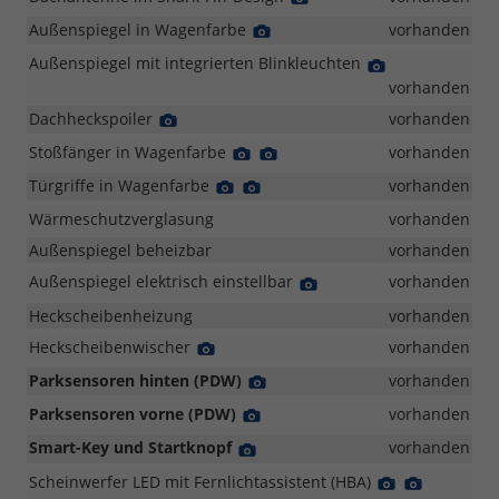
Foto
Außenspiegel in Wagenfarbe
Detail
vorhanden
Foto
Außenspiegel mit integrierten Blinkleuchten
Detail
Foto
vorhanden
Dachheckspoiler
Detail
vorhanden
Foto
Stoßfänger in Wagenfarbe
Detail
Detail
vorhanden
Foto
Foto
Türgriffe in Wagenfarbe
Detail
Detail
vorhanden
Foto
Foto
Wärmeschutzverglasung
vorhanden
Außenspiegel beheizbar
vorhanden
Außenspiegel elektrisch einstellbar
Detail
vorhanden
Foto
Heckscheibenheizung
vorhanden
Heckscheibenwischer
Detail
vorhanden
Foto
Parksensoren hinten (PDW)
Detail
vorhanden
Foto
Parksensoren vorne (PDW)
Detail
vorhanden
Foto
Smart-Key und Startknopf
Detail
vorhanden
Foto
Scheinwerfer LED mit Fernlichtassistent (HBA)
Detail
Detail