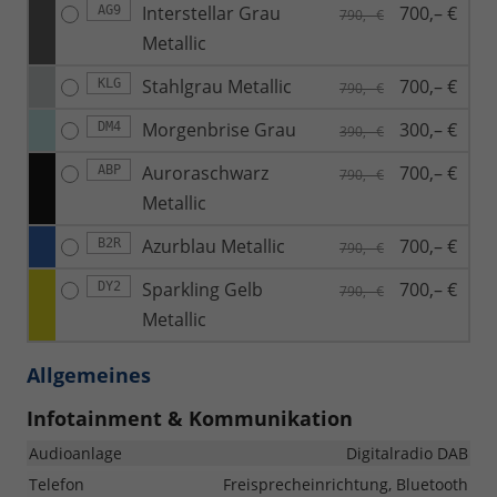
Interstellar Grau
700,– €
AG9
790,– €
Metallic
Stahlgrau Metallic
700,– €
KLG
790,– €
Morgenbrise Grau
300,– €
DM4
390,– €
Auroraschwarz
700,– €
ABP
790,– €
Metallic
Azurblau Metallic
700,– €
B2R
790,– €
Sparkling Gelb
700,– €
DY2
790,– €
Metallic
Allgemeines
Infotainment & Kommunikation
Audioanlage
Digitalradio DAB
Telefon
Freisprecheinrichtung, Bluetooth