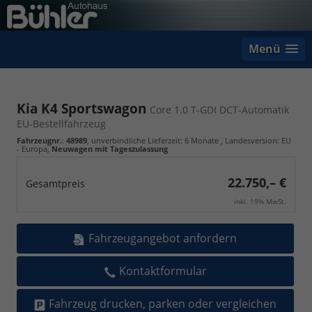
Menü
Kia K4 Sportswagon
Core 1.0 T-GDI DCT-Automatik
EU-Bestellfahrzeug
Fahrzeugnr.
:
48989
, unverbindliche Lieferzeit:
6 Monate
, Landesversion: EU
- Europa,
Neuwagen mit Tageszulassung
22.750,– €
Gesamtpreis
inkl. 19% MwSt.
Fahrzeugangebot anfordern
Kontaktformular
Fahrzeug drucken, parken oder vergleichen