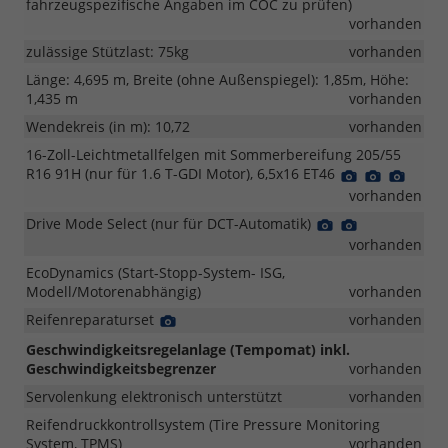
fahrzeugspezifische Angaben im COC zu prüfen)
vorhanden
zulässige Stützlast: 75kg
vorhanden
Länge: 4,695 m, Breite (ohne Außenspiegel): 1,85m, Höhe:
1,435 m
vorhanden
Wendekreis (in m): 10,72
vorhanden
16-Zoll-Leichtmetallfelgen mit Sommerbereifung 205/55
R16 91H (nur für 1.6 T-GDI Motor), 6,5x16 ET46
Detail
Detail
Detail
Foto
Foto
Foto
vorhanden
Drive Mode Select (nur für DCT-Automatik)
Detail
Detail
Foto
Foto
vorhanden
EcoDynamics (Start-Stopp-System- ISG,
Modell/Motorenabhängig)
vorhanden
Reifenreparaturset
Detail
vorhanden
Foto
Geschwindigkeitsregelanlage (Tempomat) inkl.
Geschwindigkeitsbegrenzer
vorhanden
Servolenkung elektronisch unterstützt
vorhanden
Reifendruckkontrollsystem (Tire Pressure Monitoring
System, TPMS)
vorhanden