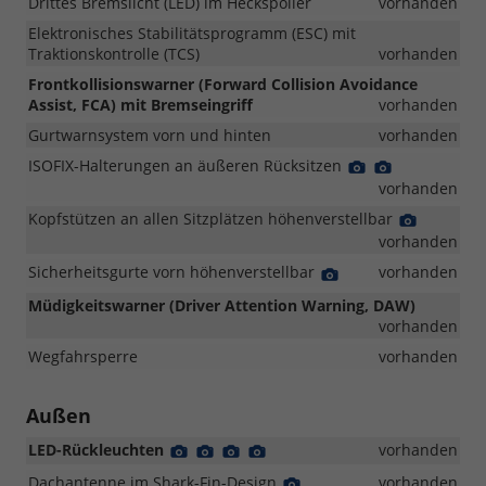
Drittes Bremslicht (LED) im Heckspoiler
vorhanden
Elektronisches Stabilitätsprogramm (ESC) mit
Traktionskontrolle (TCS)
vorhanden
Frontkollisionswarner (Forward Collision Avoidance
Assist, FCA) mit Bremseingriff
vorhanden
Gurtwarnsystem vorn und hinten
vorhanden
ISOFIX-Halterungen an äußeren Rücksitzen
Detail
Detail
Foto
Foto
vorhanden
Kopfstützen an allen Sitzplätzen höhenverstellbar
Detail
Foto
vorhanden
Sicherheitsgurte vorn höhenverstellbar
Detail
vorhanden
Foto
Müdigkeitswarner (Driver Attention Warning, DAW)
vorhanden
Wegfahrsperre
vorhanden
Außen
LED-Rückleuchten
Detail
Detail
Detail
Detail
vorhanden
Foto
Foto
Foto
Foto
Dachantenne im Shark-Fin-Design
Detail
vorhanden