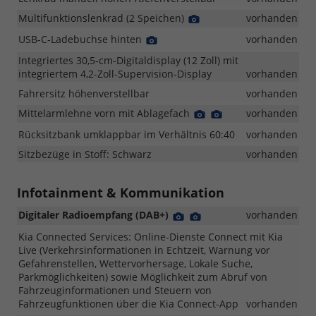
Multifunktionslenkrad (2 Speichen)
Detail
vorhanden
Foto
USB-C-Ladebuchse hinten
Detail
vorhanden
Foto
Integriertes 30,5-cm-Digitaldisplay (12 Zoll) mit
integriertem 4,2-Zoll-Supervision-Display
vorhanden
Fahrersitz höhenverstellbar
vorhanden
Mittelarmlehne vorn mit Ablagefach
Detail
Detail
vorhanden
Foto
Foto
Rücksitzbank umklappbar im Verhältnis 60:40
vorhanden
Sitzbezüge in Stoff: Schwarz
vorhanden
Infotainment & Kommunikation
Digitaler Radioempfang (DAB+)
Detail
Detail
vorhanden
Foto
Foto
Kia Connected Services: Online-Dienste Connect mit Kia
Live (Verkehrsinformationen in Echtzeit, Warnung vor
Gefahrenstellen, Wettervorhersage, Lokale Suche,
Parkmöglichkeiten) sowie Möglichkeit zum Abruf von
Fahrzeuginformationen und Steuern von
Fahrzeugfunktionen über die Kia Connect-App
vorhanden