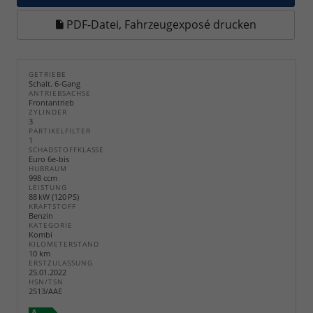
PDF-Datei, Fahrzeugexposé drucken
GETRIEBE
Schalt. 6-Gang
ANTRIEBSACHSE
Frontantrieb
ZYLINDER
3
PARTIKELFILTER
1
SCHADSTOFFKLASSE
Euro 6e-bis
HUBRAUM
998 ccm
LEISTUNG
88 kW (120 PS)
KRAFTSTOFF
Benzin
KATEGORIE
Kombi
KILOMETERSTAND
10 km
ERSTZULASSUNG
25.01.2022
HSN/TSN
2513/AAE