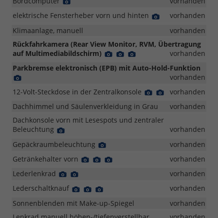
Bordcomputer
Detail
vorhanden
Foto
elektrische Fensterheber vorn und hinten
Detail
vorhanden
Foto
Klimaanlage, manuell
vorhanden
Rückfahrkamera (Rear View Monitor, RVM, Übertragung
auf Multimediabildschirm)
Detail
Detail
Detail
vorhanden
Foto
Foto
Foto
Parkbremse elektronisch (EPB) mit Auto-Hold-Funktion
Detail
vorhanden
Foto
12-Volt-Steckdose in der Zentralkonsole
Detail
Detail
vorhanden
Foto
Foto
Dachhimmel und Säulenverkleidung in Grau
vorhanden
Dachkonsole vorn mit Lesespots und zentraler
Beleuchtung
Detail
vorhanden
Foto
Gepäckraumbeleuchtung
Detail
vorhanden
Foto
Getränkehalter vorn
Detail
Detail
Detail
vorhanden
Foto
Foto
Foto
Lederlenkrad
Detail
Detail
vorhanden
Foto
Foto
Lederschaltknauf
Detail
Detail
Detail
vorhanden
Foto
Foto
Foto
Sonnenblenden mit Make-up-Spiegel
vorhanden
Lenkrad manuell höhen-/tiefenverstellbar
vorhanden