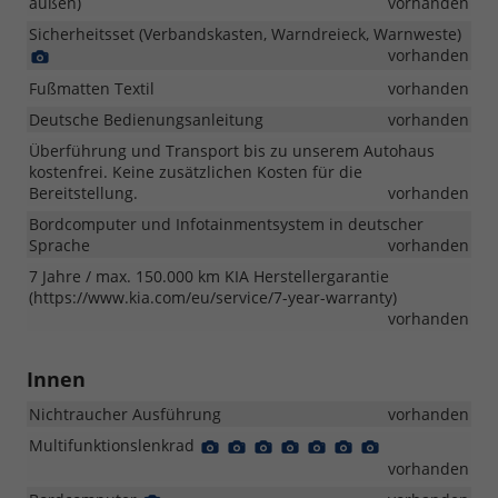
außen)
vorhanden
Sicherheitsset (Verbandskasten, Warndreieck, Warnweste)
Detail
vorhanden
Foto
Fußmatten Textil
vorhanden
Deutsche Bedienungsanleitung
vorhanden
Überführung und Transport bis zu unserem Autohaus
kostenfrei. Keine zusätzlichen Kosten für die
Bereitstellung.
vorhanden
Bordcomputer und Infotainmentsystem in deutscher
Sprache
vorhanden
7 Jahre / max. 150.000 km KIA Herstellergarantie
(https://www.kia.com/eu/service/7-year-warranty)
vorhanden
Innen
Nichtraucher Ausführung
vorhanden
Multifunktionslenkrad
Detail
Detail
Detail
Detail
Detail
Detail
Detail
Foto
Foto
Foto
Foto
Foto
Foto
Foto
vorhanden