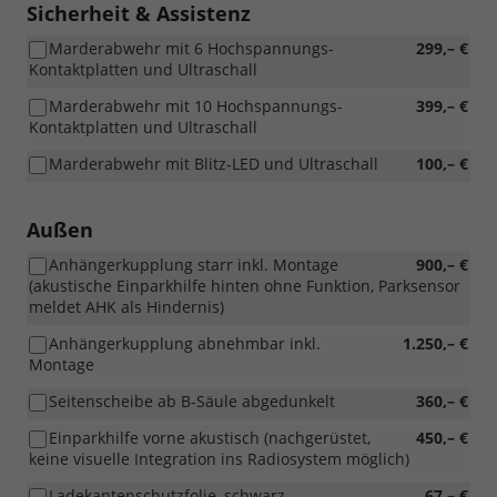
Sicherheit & Assistenz
Marderabwehr mit 6 Hochspannungs-
299,– €
Kontaktplatten und Ultraschall
Marderabwehr mit 10 Hochspannungs-
399,– €
Kontaktplatten und Ultraschall
Marderabwehr mit Blitz-LED und Ultraschall
100,– €
Außen
Anhängerkupplung starr inkl. Montage
900,– €
(akustische Einparkhilfe hinten ohne Funktion, Parksensor
meldet AHK als Hindernis)
Anhängerkupplung abnehmbar inkl.
1.250,– €
Montage
Seitenscheibe ab B-Säule abgedunkelt
360,– €
Einparkhilfe vorne akustisch (nachgerüstet,
450,– €
keine visuelle Integration ins Radiosystem möglich)
Ladekantenschutzfolie, schwarz
67,– €