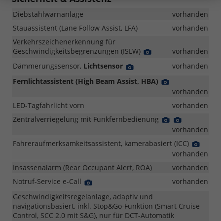
Diebstahlwarnanlage
vorhanden
Stauassistent (Lane Follow Assist, LFA)
vorhanden
Verkehrszeichenerkennung für
Geschwindigkeitsbegrenzungen (ISLW)
Detail
vorhanden
Foto
Dämmerungssensor,
Lichtsensor
Detail
vorhanden
Foto
Fernlichtassistent (High Beam Assist, HBA)
Detail
Foto
vorhanden
LED-Tagfahrlicht vorn
vorhanden
Zentralverriegelung mit Funkfernbedienung
Detail
Detail
Foto
Foto
vorhanden
Fahreraufmerksamkeitsassistent, kamerabasiert (ICC)
Detail
Foto
vorhanden
Insassenalarm (Rear Occupant Alert, ROA)
vorhanden
Notruf-Service e-Call
Detail
vorhanden
Foto
Geschwindigkeitsregelanlage, adaptiv und
navigationsbasiert, inkl. Stop&Go-Funktion (Smart Cruise
Control, SCC 2.0 mit S&G), nur für DCT-Automatik