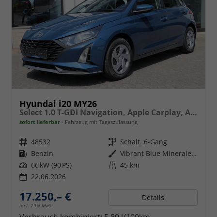
Hyundai i20 MY26
Select 1.0 T-GDI Navigation, Apple Carplay, Android Auto
sofort lieferbar
Fahrzeug mit Tageszulassung
Fahrzeugnr.
48532
Getriebe
Schalt. 6-Gang
Kraftstoff
Benzin
Außenfarbe
Vibrant Blue Mineraleffekt
Leistung
66 kW (90 PS)
Kilometerstand
45 km
22.06.2026
17.250,– €
Details
incl. 19% MwSt.
Verbrauch kombiniert:
5,80 l/100km