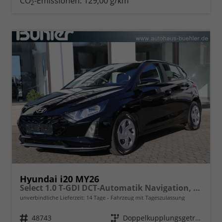
CO
-Emissionen:
129,00 g/km
2
Hyundai i20 MY26
Select 1.0 T-GDI DCT-Automatik Navigation, Android Auto, Apple Carplay
unverbindliche Lieferzeit:
14 Tage
Fahrzeug mit Tageszulassung
Fahrzeugnr.
48743
Getriebe
Doppelkupplungsgetriebe (DSG)