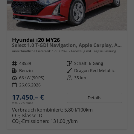
Hyundai i20 MY26
Select 1.0 T-GDI Navigation, Apple Carplay, Android Auto
unverbindliche Lieferzeit:
17.07.2026
Fahrzeug mit Tageszulassung
Fahrzeugnr.
48539
Getriebe
Schalt. 6-Gang
Kraftstoff
Benzin
Außenfarbe
Dragon Red Metallic
Leistung
66 kW (90 PS)
Kilometerstand
35 km
26.06.2026
17.450,– €
Details
incl. 19% MwSt.
Verbrauch kombiniert:
5,80 l/100km
CO
-Klasse:
D
2
CO
-Emissionen:
131,00 g/km
2