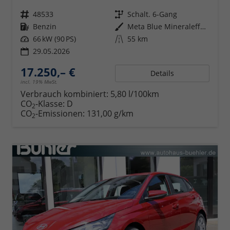
Fahrzeugnr.
48533
Getriebe
Schalt. 6-Gang
Kraftstoff
Benzin
Außenfarbe
Meta Blue Mineraleffekt
Leistung
66 kW (90 PS)
Kilometerstand
55 km
29.05.2026
17.250,– €
Details
incl. 19% MwSt.
Verbrauch kombiniert:
5,80 l/100km
CO
-Klasse:
D
2
CO
-Emissionen:
131,00 g/km
2