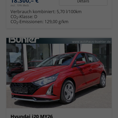
18.300,– €
Details
incl. 19% MwSt.
Verbrauch kombiniert:
5,70 l/100km
CO
-Klasse:
D
2
CO
-Emissionen:
129,00 g/km
2
Hyundai i20 MY26