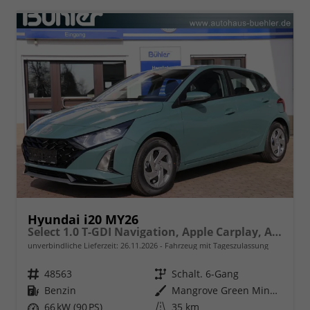
Hyundai i20 MY26
Select 1.0 T-GDI Navigation, Apple Carplay, Android Auto
unverbindliche Lieferzeit:
26.11.2026
Fahrzeug mit Tageszulassung
Fahrzeugnr.
48563
Getriebe
Schalt. 6-Gang
Kraftstoff
Benzin
Außenfarbe
Mangrove Green Mineraleffekt
Leistung
66 kW (90 PS)
Kilometerstand
35 km