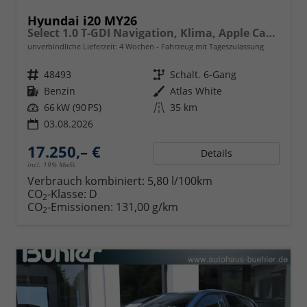
Hyundai i20 MY26
Select 1.0 T-GDI Navigation, Klima, Apple Carplay, Android Auto
unverbindliche Lieferzeit:
4 Wochen
Fahrzeug mit Tageszulassung
Fahrzeugnr.
48493
Getriebe
Schalt. 6-Gang
Kraftstoff
Benzin
Außenfarbe
Atlas White
Leistung
66 kW (90 PS)
Kilometerstand
35 km
03.08.2026
17.250,– €
Details
incl. 19% MwSt.
Verbrauch kombiniert:
5,80 l/100km
CO
-Klasse:
D
2
CO
-Emissionen:
131,00 g/km
2