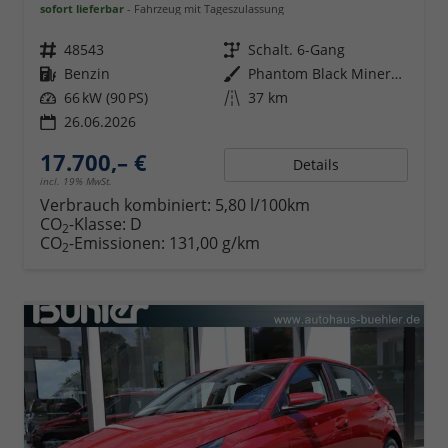
sofort lieferbar
Fahrzeug mit Tageszulassung
Fahrzeugnr.
48543
Getriebe
Schalt. 6-Gang
Kraftstoff
Benzin
Außenfarbe
Phantom Black Mineraleffekt
Leistung
66 kW (90 PS)
Kilometerstand
37 km
26.06.2026
17.700,– €
Details
incl. 19% MwSt.
Verbrauch kombiniert:
5,80 l/100km
CO
-Klasse:
D
2
CO
-Emissionen:
131,00 g/km
2