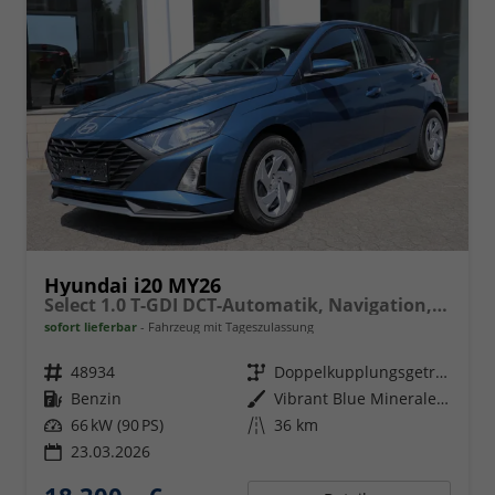
Hyundai i20 MY26
Select 1.0 T-GDI DCT-Automatik, Navigation, Apple Carplay, Android Auto
sofort lieferbar
Fahrzeug mit Tageszulassung
Fahrzeugnr.
48934
Getriebe
Doppelkupplungsgetriebe (DSG)
Kraftstoff
Benzin
Außenfarbe
Vibrant Blue Mineraleffekt
Leistung
66 kW (90 PS)
Kilometerstand
36 km
23.03.2026