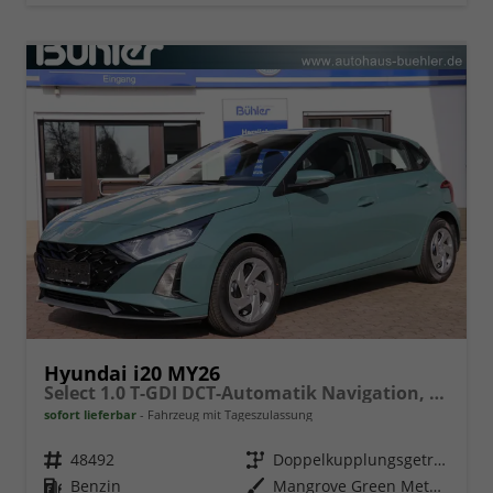
Hyundai i20 MY26
Select 1.0 T-GDI DCT-Automatik Navigation, Android Auto, Apple Carplay
sofort lieferbar
Fahrzeug mit Tageszulassung
Fahrzeugnr.
48492
Getriebe
Doppelkupplungsgetriebe (DSG)
Kraftstoff
Benzin
Außenfarbe
Mangrove Green Metallic