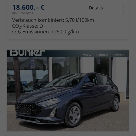
18.600,– €
Details
incl. 19% MwSt.
Verbrauch kombiniert:
5,70 l/100km
CO
-Klasse:
D
2
CO
-Emissionen:
129,00 g/km
2