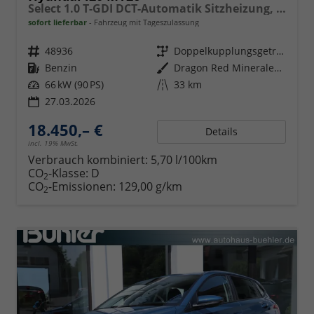
Select 1.0 T-GDI DCT-Automatik Sitzheizung, Navigation, Android Auto, Apple Carplay
sofort lieferbar
Fahrzeug mit Tageszulassung
Fahrzeugnr.
48936
Getriebe
Doppelkupplungsgetriebe (DSG)
Kraftstoff
Benzin
Außenfarbe
Dragon Red Mineraleffekt
Leistung
66 kW (90 PS)
Kilometerstand
33 km
27.03.2026
18.450,– €
Details
incl. 19% MwSt.
Verbrauch kombiniert:
5,70 l/100km
CO
-Klasse:
D
2
CO
-Emissionen:
129,00 g/km
2