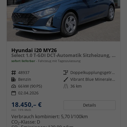
Hyundai i20 MY26
Select 1.0 T-GDI DCT-Automatik Sitzheizung, Navigation, Apple Carplay, Android Auto
sofort lieferbar
Fahrzeug mit Tageszulassung
Fahrzeugnr.
48937
Getriebe
Doppelkupplungsgetriebe (DSG)
Kraftstoff
Benzin
Außenfarbe
Vibrant Blue Mineraleffekt
Leistung
66 kW (90 PS)
Kilometerstand
36 km
02.04.2026
18.450,– €
Details
incl. 19% MwSt.
Verbrauch kombiniert:
5,70 l/100km
CO
-Klasse:
D
2