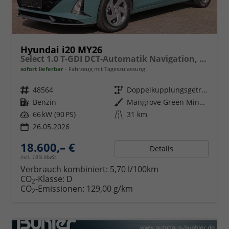
Hyundai i20 MY26
Select 1.0 T-GDI DCT-Automatik Navigation, Sitzheizung
sofort lieferbar
Fahrzeug mit Tageszulassung
Fahrzeugnr.
48564
Getriebe
Doppelkupplungsgetriebe (DSG)
Kraftstoff
Benzin
Außenfarbe
Mangrove Green Mineraleffekt
Leistung
66 kW (90 PS)
Kilometerstand
31 km
26.05.2026
18.600,– €
Details
incl. 19% MwSt.
Verbrauch kombiniert:
5,70 l/100km
CO
-Klasse:
D
2
CO
-Emissionen:
129,00 g/km
2