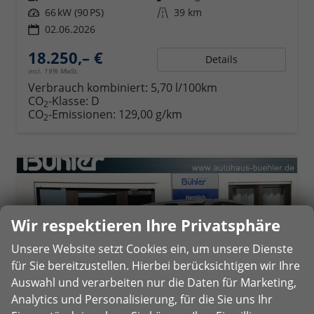
Leistung
66 kW (90 PS)
Kilometerstand
39 km
02.06.2026
18.250,– €
Details
incl. 19% MwSt.
Verbrauch kombiniert:
5,70 l/100km
CO
-Klasse:
D
2
CO
-Emissionen:
129,00 g/km
2
Wir respektieren Ihre Privatsphäre
Unsere Website setzt Cookies ein, um unsere Dienste
für Sie bereitzustellen. Hierbei berücksichtigen wir Ihre
Auswahl und verarbeiten nur die Daten für Marketing,
Analytics und Personalisierung, für die Sie uns Ihr