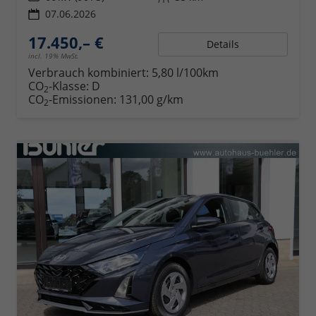
07.06.2026
17.450,– €
Details
incl. 19% MwSt.
Verbrauch kombiniert:
5,80 l/100km
CO
-Klasse:
D
2
CO
-Emissionen:
131,00 g/km
2