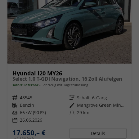
Hyundai i20 MY26
Select 1.0 T-GDI Navigation, 16 Zoll Alufelgen
sofort lieferbar
Fahrzeug mit Tageszulassung
Fahrzeugnr.
48545
Getriebe
Schalt. 6-Gang
Kraftstoff
Benzin
Außenfarbe
Mangrove Green Mineraleffekt
Leistung
66 kW (90 PS)
Kilometerstand
29 km
26.06.2026
17.650,– €
Details
incl. 19% MwSt.