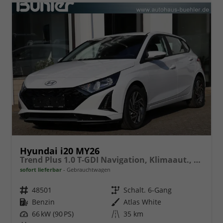
Hyundai i20 MY26
Trend Plus 1.0 T-GDI Navigation, Klimaaut., Sitzheizung
sofort lieferbar
Gebrauchtwagen
Fahrzeugnr.
48501
Getriebe
Schalt. 6-Gang
Kraftstoff
Benzin
Außenfarbe
Atlas White
Leistung
66 kW (90 PS)
Kilometerstand
35 km