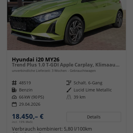
Hyundai i20 MY26
Trend Plus 1.0 T-GDI Apple Carplay, Klimaaut., Sitzheizung
unverbindliche Lieferzeit:
3 Wochen
Gebrauchtwagen
Fahrzeugnr.
48519
Getriebe
Schalt. 6-Gang
Kraftstoff
Benzin
Außenfarbe
Lucid Lime Metallic
Leistung
66 kW (90 PS)
Kilometerstand
39 km
29.04.2026
18.450,– €
Details
incl. 19% MwSt.
Verbrauch kombiniert:
5,80 l/100km