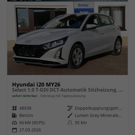
Hyundai i20 MY26
Select 1.0 T-GDI DCT-Automatik Sitzheizung, Navigation, Android Auto, Apple Carplay
sofort lieferbar
Fahrzeug mit Tageszulassung
Fahrzeugnr.
48938
Getriebe
Doppelkupplungsgetriebe (DSG)
Kraftstoff
Benzin
Außenfarbe
Lumen Grey Mineraleffekt
Leistung
66 kW (90 PS)
Kilometerstand
35 km
27.03.2026