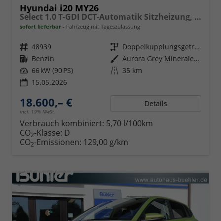
Hyundai i20 MY26
Select 1.0 T-GDI DCT-Automatik Sitzheizung, Navigation, Android Auto, Apple Carplay
sofort lieferbar
Fahrzeug mit Tageszulassung
Fahrzeugnr.
48939
Getriebe
Doppelkupplungsgetriebe (DSG)
Kraftstoff
Benzin
Außenfarbe
Aurora Grey Mineraleffekt
Leistung
66 kW (90 PS)
Kilometerstand
35 km
15.05.2026
18.600,– €
Details
incl. 19% MwSt.
Verbrauch kombiniert:
5,70 l/100km
CO
-Klasse:
D
2
CO
-Emissionen:
129,00 g/km
2