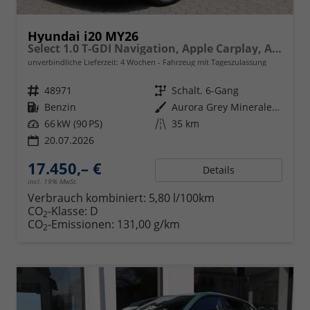
Hyundai i20 MY26
Select 1.0 T-GDI Navigation, Apple Carplay, Android Auto
unverbindliche Lieferzeit:
4 Wochen
Fahrzeug mit Tageszulassung
Fahrzeugnr.
48971
Getriebe
Schalt. 6-Gang
Kraftstoff
Benzin
Außenfarbe
Aurora Grey Mineraleffekt
Leistung
66 kW (90 PS)
Kilometerstand
35 km
20.07.2026
17.450,– €
Details
incl. 19% MwSt.
Verbrauch kombiniert:
5,80 l/100km
CO
-Klasse:
D
2
CO
-Emissionen:
131,00 g/km
2