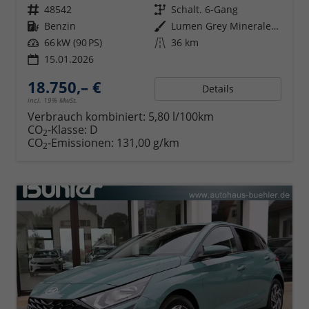
Fahrzeugnr.
48542
Getriebe
Schalt. 6-Gang
Kraftstoff
Benzin
Außenfarbe
Lumen Grey Mineraleffekt
Leistung
66 kW (90 PS)
Kilometerstand
36 km
15.01.2026
18.750,– €
Details
incl. 19% MwSt.
Verbrauch kombiniert:
5,80 l/100km
CO
-Klasse:
D
2
CO
-Emissionen:
131,00 g/km
2