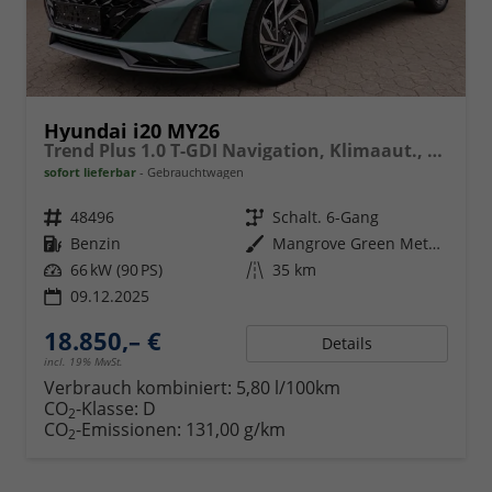
Hyundai i20 MY26
Trend Plus 1.0 T-GDI Navigation, Klimaaut., Sitzheizung
sofort lieferbar
Gebrauchtwagen
Fahrzeugnr.
48496
Getriebe
Schalt. 6-Gang
Kraftstoff
Benzin
Außenfarbe
Mangrove Green Metallic
Leistung
66 kW (90 PS)
Kilometerstand
35 km
09.12.2025
18.850,– €
Details
incl. 19% MwSt.
Verbrauch kombiniert:
5,80 l/100km
CO
-Klasse:
D
2
CO
-Emissionen:
131,00 g/km
2