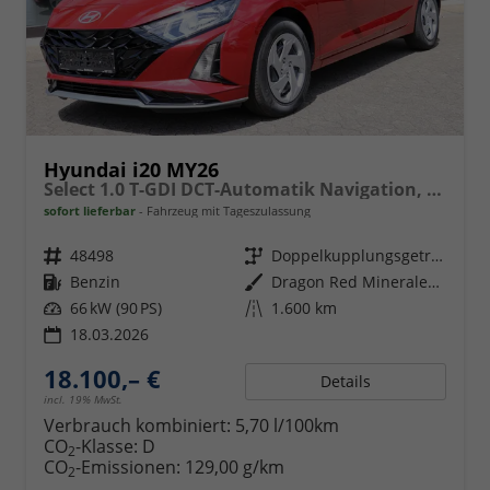
Hyundai i20 MY26
Select 1.0 T-GDI DCT-Automatik Navigation, Android Auto, Apple Carplay
sofort lieferbar
Fahrzeug mit Tageszulassung
Fahrzeugnr.
48498
Getriebe
Doppelkupplungsgetriebe (DSG)
Kraftstoff
Benzin
Außenfarbe
Dragon Red Mineraleffekt
Leistung
66 kW (90 PS)
Kilometerstand
1.600 km
18.03.2026
18.100,– €
Details
incl. 19% MwSt.
Verbrauch kombiniert:
5,70 l/100km
CO
-Klasse:
D
2
CO
-Emissionen:
129,00 g/km
2