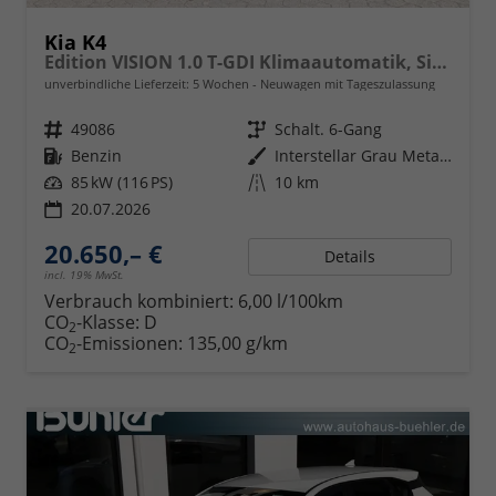
Kia K4
Edition VISION 1.0 T-GDI Klimaautomatik, Sitzheizung, Navigation, Apple Carplay, Android Auto
unverbindliche Lieferzeit:
5 Wochen
Neuwagen mit Tageszulassung
Fahrzeugnr.
49086
Getriebe
Schalt. 6-Gang
Kraftstoff
Benzin
Außenfarbe
Interstellar Grau Metallic
Leistung
85 kW (116 PS)
Kilometerstand
10 km
20.07.2026
20.650,– €
Details
incl. 19% MwSt.
Verbrauch kombiniert:
6,00 l/100km
CO
-Klasse:
D
2
CO
-Emissionen:
135,00 g/km
2