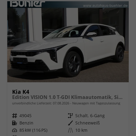
Kia K4
Edition VISION 1.0 T-GDI Klimaautomatik, Sitzheizung, Navigation, Apple Carplay, Android Auto
unverbindliche Lieferzeit:
07.08.2026
Neuwagen mit Tageszulassung
Fahrzeugnr.
49045
Getriebe
Schalt. 6-Gang
Kraftstoff
Benzin
Außenfarbe
Schneeweiß
Leistung
85 kW (116 PS)
Kilometerstand
10 km