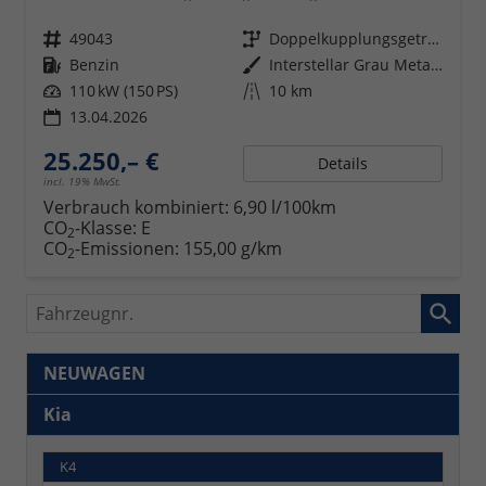
Fahrzeugnr.
49043
Getriebe
Doppelkupplungsgetriebe (DSG)
Kraftstoff
Benzin
Außenfarbe
Interstellar Grau Metallic
Leistung
110 kW (150 PS)
Kilometerstand
10 km
13.04.2026
25.250,– €
Details
incl. 19% MwSt.
Verbrauch kombiniert:
6,90 l/100km
CO
-Klasse:
E
2
CO
-Emissionen:
155,00 g/km
2
Fahrzeugnr.
NEUWAGEN
Kia
K4