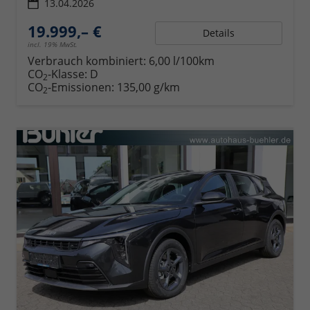
13.04.2026
19.999,– €
Details
incl. 19% MwSt.
Verbrauch kombiniert:
6,00 l/100km
CO
-Klasse:
D
2
CO
-Emissionen:
135,00 g/km
2