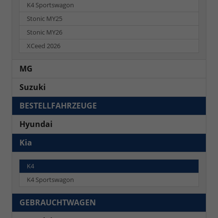
K4 Sportswagon
Stonic MY25
Stonic MY26
XCeed 2026
MG
Suzuki
BESTELLFAHRZEUGE
Hyundai
Kia
K4
K4 Sportswagon
GEBRAUCHTWAGEN