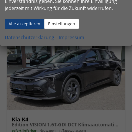
Einverständnis geben. Sie können Ihre Einwilligung
Verbrauch kombiniert:
6,90 l/100km
CO
-Klasse:
E
jederzeit mit Wirkung für die Zukunft widerrufen.
2
CO
-Emissionen:
155,00 g/km
2
Alle akzeptieren
Einstellungen
Datenschutzerklärung
Impressum
Kia K4
Edition VISION 1.6T-GDI DCT Klimaautomatik, Sitzheizung, Navigation, Apple Carplay, Android Auto
sofort lieferbar
Neuwagen mit Tageszulassung