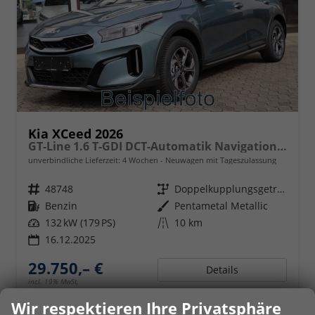
Kia XCeed 2026
GT-Line 1.6 T-GDI DCT-Automatik Navigation, Sitzheizung
unverbindliche Lieferzeit:
4 Wochen
Neuwagen mit Tageszulassung
Fahrzeugnr.
48748
Getriebe
Doppelkupplungsgetriebe (DSG)
Kraftstoff
Benzin
Außenfarbe
Pentametal Metallic
Leistung
132 kW (179 PS)
Kilometerstand
10 km
16.12.2025
29.750,– €
Details
incl. 19% MwSt.
Verbrauch kombiniert:
6,80 l/100km
Wir respektieren Ihre Privatsphäre
CO
-Klasse:
E
2