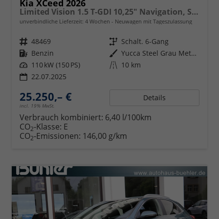
Kia XCeed 2026
Limited Vision 1.5 T-GDI 10,25" Navigation, Sitzheizung
unverbindliche Lieferzeit:
4 Wochen
Neuwagen mit Tageszulassung
Fahrzeugnr.
48469
Getriebe
Schalt. 6-Gang
Kraftstoff
Benzin
Außenfarbe
Yucca Steel Grau Metallic
Leistung
110 kW (150 PS)
Kilometerstand
10 km
22.07.2025
25.250,– €
Details
incl. 19% MwSt.
Verbrauch kombiniert:
6,40 l/100km
CO
-Klasse:
E
2
CO
-Emissionen:
146,00 g/km
2