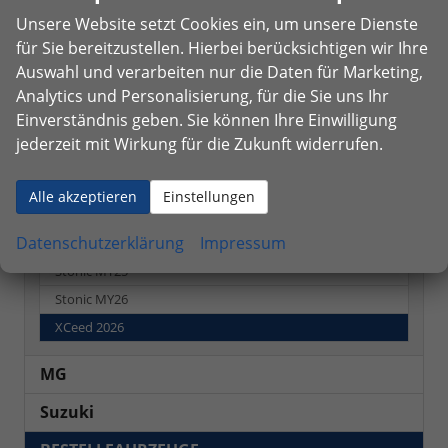
CO
-Emissionen:
155,00 g/km
2
Unsere Website setzt Cookies ein, um unsere Dienste
für Sie bereitzustellen. Hierbei berücksichtigen wir Ihre
Fahrzeugnr.
Auswahl und verarbeiten nur die Daten für Marketing,
Analytics und Personalisierung, für die Sie uns Ihr
Einverständnis geben. Sie können Ihre Einwilligung
NEUWAGEN
jederzeit mit Wirkung für die Zukunft widerrufen.
Kia
Alle akzeptieren
Einstellungen
K4
Datenschutzerklärung
Impressum
K4 Sportswagon
Stonic MY25
Stonic MY26
XCeed 2026
MG
Suzuki